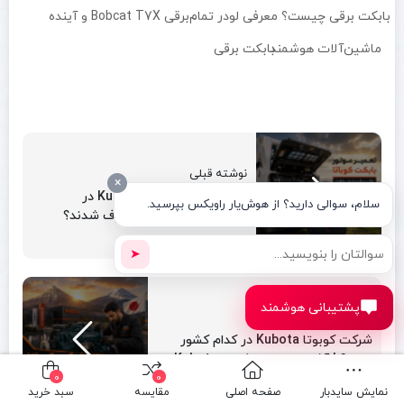
بابکت برقی چیست؟ معرفی لودر تمام‌برقی Bobcat T7X و آینده
ماشین‌آلات هوشمند
بابکت برقی
نوشته قبلی
×
چرا موتورهای کوباتا Kubota در
سلام، سوالی دارید؟ از هوش‌یار راویکس بپرسید.
ماشین‌آلات صنعتی معروف شدند؟
➤
پشتیبانی هوشمند
نوشته بعدی
شرکت کوبوتا Kubota در کدام کشور
است؟ | آشنایی با برند ژاپنی Kubota
0
0
نمایش سایدبار
صفحه اصلی
مقایسه
سبد خرید