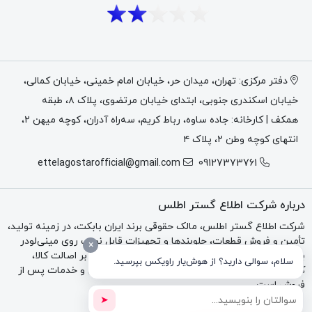
دفتر مرکزی: تهران، میدان حر، خیابان امام خمینی، خیابان کمالی،
خیابان اسکندری جنوبی، ابتدای خیابان مرتضوی، پلاک ۸، طبقه
همکف | کارخانه: جاده ساوه، رباط کریم، سه‌راه آدران، کوچه میهن ۲،
انتهای کوچه وطن ۲، پلاک ۴
ettelagostarofficial@gmail.com
09127373761
درباره شرکت اطلاع گستر اطلس
شرکت اطلاع گستر اطلس، مالک حقوقی برند ایران بابکت، در زمینه تولید،
تأمین و فروش قطعات، جلوبندها و تجهیزات قابل نصب روی مینی‌لودر
×
بابکت، تراکتور و بکهو فعالیت می‌کند. تمرکز مجموعه بر اصالت کالا،
سلام، سوالی دارید؟ از هوش‌یار راویکس بپرسید.
کیفیت فنی، مشاوره تخصصی، فاکتور رسمی، گارانتی و خدمات پس از
فروش است.
➤