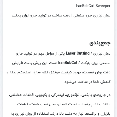
IranBobCat Sweeper
برش لیزری جارو صنعتی | دقت ساخت در تولید جارو ایران بابکت
جمع‌بندی
برش لیزری /
Laser Cutting
یکی از مراحل مهم در تولید جارو
صنعتی ایران بابکت /
IranBobCat
است. این روش باعث افزایش
دقت برش قطعات، بهبود کیفیت مونتاژ، نظم سازه، استحکام بدنه و
کاهش خطا در ساخت می‌شود.
در جاروهای بابکتی، تراکتوری، لیفتراکی و بکهویی، قطعات مختلفی
مانند بدنه، پایه‌ها، صفحات اتصال، محل نصب شفت، قطعات
بغل‌زن و براکت‌ها نیاز به دقت بالا دارند. استفاده از برش لیزری به