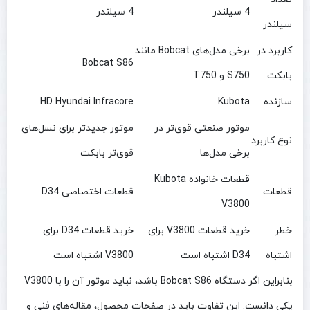
4 سیلندر
4 سیلندر
سیلندر
کاربرد در
برخی مدل‌های Bobcat مانند
Bobcat S86
بابکت
S750 و T750
سازنده
Kubota
HD Hyundai Infracore
موتور صنعتی قوی‌تر در
موتور جدیدتر برای نسل‌های
نوع کاربرد
برخی مدل‌ها
قوی‌تر بابکت
قطعات خانواده Kubota
قطعات
قطعات اختصاصی D34
V3800
خطر
خرید قطعات V3800 برای
خرید قطعات D34 برای
اشتباه
D34 اشتباه است
V3800 اشتباه است
بنابراین اگر دستگاه Bobcat S86 باشد، نباید موتور آن را با V3800
یکی دانست. این تفاوت باید در صفحات محصول، مقاله‌های فنی و