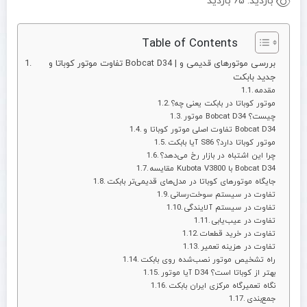
بازدید:
65 بازدید
Table of Contents
تفاوت موتور کوباتا و Bobcat D34 | بررسی موتورهای قدیمی و
جدید بابکت
مقدمه
موتور کوباتا در بابکت یعنی چه؟
موتور Bobcat D34 چیست؟
تفاوت اصلی موتور کوباتا و Bobcat D34
آیا بابکت S86 موتور کوباتا دارد؟
چرا این اشتباه در بازار رخ می‌دهد؟
مقایسه Kubota V3800 با Bobcat D34
جایگاه موتورهای کوباتا در مدل‌های قدیمی‌تر بابکت
تفاوت در سیستم سوخت‌رسانی
تفاوت در سیستم آلایندگی
تفاوت در عیب‌یابی
تفاوت در خرید قطعات
تفاوت در هزینه تعمیر
راه تشخیص موتور نصب‌شده روی بابکت
آیا موتور D34 بهتر از کوباتا است؟
نگاه تعمیرگاه مرکزی ایران بابکت
جمع‌بندی