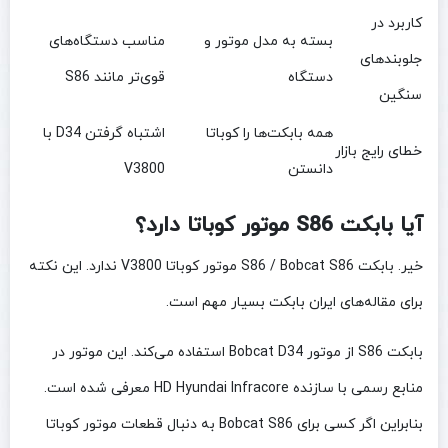
کاربرد در
بسته به مدل موتور و
مناسب دستگاه‌های
جلوبندهای
دستگاه
قوی‌تر مانند S86
سنگین
همه بابکت‌ها را کوباتا
اشتباه گرفتن D34 با
خطای رایج بازار
دانستن
V3800
آیا بابکت S86 موتور کوباتا دارد؟
خیر. بابکت S86 / Bobcat S86 موتور کوباتا V3800 ندارد. این نکته
برای مقاله‌های ایران بابکت بسیار مهم است.
بابکت S86 از موتور Bobcat D34 استفاده می‌کند. این موتور در
منابع رسمی با سازنده HD Hyundai Infracore معرفی شده است.
بنابراین اگر کسی برای Bobcat S86 به دنبال قطعات موتور کوباتا