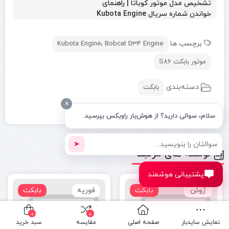
تشخیص مدل موتور کوباتا | راهنمای
خواندن شماره سریال Kubota Engine
برچسب ها
Kubota Engine، Bobcat D34 Engine
موتور بابکت S86
دسته‌بندی
بابکت
×
اشتراک گذاری
سلام، سوالی دارید؟ از هوش‌یار راویکس بپرسید.
➤
نوشته های مرتبط
پشتیبانی هوشمند
ژوئن
بابکت
فوریه
بابکت
0
0
نمایش سایدبار
صفحه اصلی
مقایسه
سبد خرید