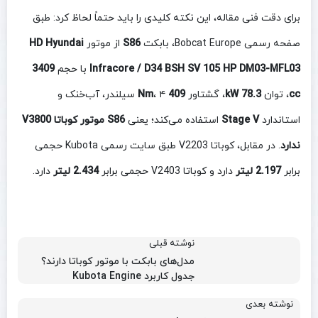
برای دقت فنی مقاله، این نکته کلیدی را باید حتماً لحاظ کرد: طبق
صفحه رسمی Bobcat Europe، بابکت
S86
از موتور
HD Hyundai
Infracore / D34 BSH SV 105 HP DM03-MFL03
با حجم
3409
cc
، توان
78.3 kW
، گشتاور
409 Nm
، ۴ سیلندر، آب‌خنک و
استاندارد
Stage V
استفاده می‌کند؛ یعنی
S86 موتور کوباتا V3800
ندارد
. در مقابل، کوباتا V2203 طبق سایت رسمی Kubota حجمی
برابر
2.197 لیتر
دارد و کوباتا V2403 حجمی برابر
2.434 لیتر
دارد.
نوشته قبلی
مدل‌های بابکت با موتور کوباتا دارند؟
جدول کاربرد Kubota Engine
نوشته بعدی