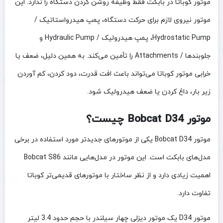
موتور کوباتا در بابکت فقط وظیفه روشن کردن دستگاه را ندارد. این
موتور نیروی لازم برای حرکت دستگاه، پمپ هیدرواستاتیک /
Hydrostatic Pump، پمپ هیدرولیک / Hydraulic Pump و
جلوبندها / Attachments را تأمین می‌کند. به همین دلیل، ضعف یا
خرابی موتور کوباتا می‌تواند باعث افت قدرت، دود کردن، کم آوردن
زیر بار، داغ کردن یا ضعف هیدرولیک شود.
موتور Bobcat D34 چیست؟
موتور Bobcat D34 یکی از موتورهای جدیدتر مورد استفاده در برخی
مدل‌های بابکت است. این موتور در مدل‌هایی مانند Bobcat S86
اهمیت زیادی دارد و از نظر ساختار با موتورهای قدیمی‌تر کوباتا
تفاوت دارد.
موتور D34 یک موتور دیزلی چهار سیلندر با حجم حدود 3.4 لیتر