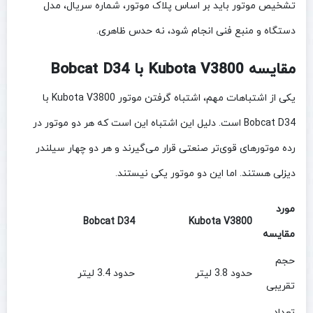
تشخیص موتور باید بر اساس پلاک موتور، شماره سریال، مدل
دستگاه و منبع فنی انجام شود، نه حدس ظاهری.
مقایسه Kubota V3800 با Bobcat D34
یکی از اشتباهات مهم، اشتباه گرفتن موتور Kubota V3800 با
Bobcat D34 است. دلیل این اشتباه این است که هر دو موتور در
رده موتورهای قوی‌تر صنعتی قرار می‌گیرند و هر دو چهار سیلندر
دیزلی هستند. اما این دو موتور یکی نیستند.
مورد
Bobcat D34
Kubota V3800
مقایسه
حجم
حدود 3.8 لیتر
حدود 3.4 لیتر
تقریبی
تعداد