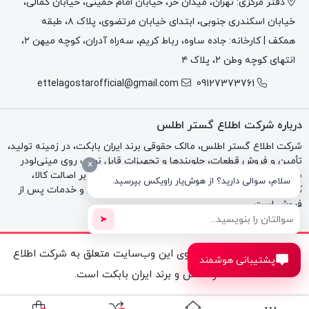
دفتر مرکزی: تهران، میدان حر، خیابان امام خمینی، خیابان کمالی،
خیابان اسکندری جنوبی، ابتدای خیابان مرتضوی، پلاک ۸، طبقه
همکف | کارخانه: جاده ساوه، رباط کریم، سه‌راه آدران، کوچه میهن ۲،
انتهای کوچه وطن ۲، پلاک ۴
ettelagostarofficial@gmail.com
09127373761
درباره شرکت اطلاع گستر اطلس
شرکت اطلاع گستر اطلس، مالک حقوقی برند ایران بابکت، در زمینه تولید،
تأمین و فروش قطعات، جلوبندها و تجهیزات قابل نصب روی مینی‌لودر
×
بابکت، تراکتور و بکهو فعالیت می‌کند. تمرکز مجموعه بر اصالت کالا،
سلام، سوالی دارید؟ از هوش‌یار راویکس بپرسید.
کیفیت فنی، مشاوره تخصصی، فاکتور رسمی، گارانتی و خدمات پس از
فروش است.
➤
تمامی حقوق مادی و معنوی این وب‌سایت متعلق به شرکت اطلاع
پشتیبانی هوشمند
گستر اطلس و برند ایران بابکت است.