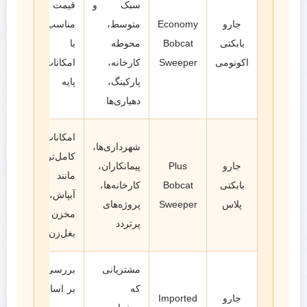
سبک و
قیمت
جارو
Economy
متوسط،
مناسب‌تر
بابکتی
Bobcat
محوطه
با
اکونومی
Sweeper
کارخانه،
امکانات
پارکینگ،
پایه
دهیاری‌ها
امکانات
شهرداری‌ها،
کامل‌تر
جارو
Plus
پیمانکاران،
مانند
بابکتی
Bobcat
کارخانه‌ها،
آبپاش،
پلاس
Sweeper
پروژه‌های
مخزن و
پرتردد
بغل‌زن
مشتریانی
بررسی
که
بر اساس
جارو
Imported