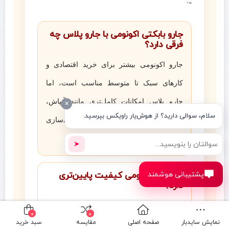
“`
جارو بابکتی اکونومی با جارو پلاس چه
فرقی دارد؟
جارو اکونومی بیشتر برای خرید اقتصادی و
کارهای سبک تا متوسط مناسب است، اما
جارو پلاس امکانات کامل‌تری مانند آبپاش،
×
سلام، سوالی دارید؟ از هوش‌یار راویکس بپرسید.
مخزن، بغل‌زن و قابلیت سفارشی‌سازی
بیشتری دارد.
➤
پشتیبانی هوشمند
آیا جارو اکونومی کیفیت پایین‌تری
دارد؟
خیر. اکونومی به معنی اقتصادی‌تر بودن است.
0
0
نمایش سایدبار
صفحه اصلی
مقایسه
سبد خرید
یعنی برخی آپشن‌های اضافه حذف می‌شوند تا