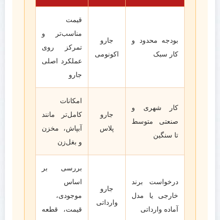
قیمت
مناسب‌تر و
بودجه محدود و
جارو
تمرکز روی
کار سبک
اکونومی
عملکرد اصلی
جارو
امکانات
کار شهری و
جارو
کامل‌تر مانند
صنعتی متوسط
پلاس
آبپاش، مخزن
تا سنگین
و بغل‌زن
بررسی بر
درخواست برند
اساس
جارو
خارجی یا مدل
موجودی،
وارداتی
آماده وارداتی
قیمت، قطعه