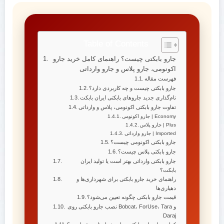
Table of Contents
جارو بابکتی چیست؟ راهنمای کامل خرید جارو
اکونومی، جارو پلاس و جارو وارداتی
فهرست مقاله
جارو بابکتی چیست و چه کاربردی دارد؟
نام‌گذاری جدید جاروهای بابکتی ایران بابکت
تفاوت جارو بابکتی اکونومی، پلاس و وارداتی
جارو اکونومی | Economy
جارو پلاس | Plus
جارو وارداتی | Imported
جارو بابکتی اکونومی چیست؟
جارو بابکتی پلاس چیست؟
جارو بابکتی وارداتی بهتر است یا تولید ایران
بابکت؟
راهنمای خرید جارو بابکتی برای شهرداری‌ها و
دهیاری‌ها
قیمت جارو بابکتی چگونه تعیین می‌شود؟
نصب جارو بابکتی روی Bobcat، ForUse، Tara و
Daraj