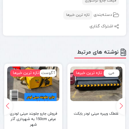
قیمت جارو تراکتوری
دسته‌بندی
تازه ترین خبرها
اشتراک گذاری
نوشته های مرتبط
می
تازه ترین خبرها
آگوست
تازه ترین خبرها
غلطک ویبره مینی لودر بابکت
فروش جارو جلوبند مینی لودری
عرض 150cm به شهرداری آذر
شهر