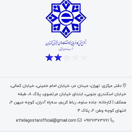
دفتر مرکزی: تهران، میدان حر، خیابان امام خمینی، خیابان کمالی،
خیابان اسکندری جنوبی، ابتدای خیابان مرتضوی، پلاک ۸، طبقه
همکف | کارخانه: جاده ساوه، رباط کریم، سه‌راه آدران، کوچه میهن ۲،
انتهای کوچه وطن ۲، پلاک ۴
ettelagostarofficial@gmail.com
09127373761