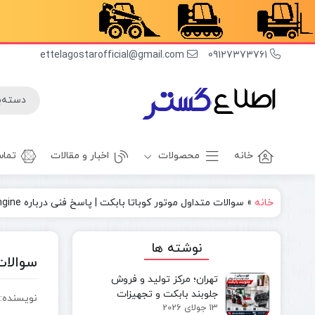
ettelagostarofficial@gmail.com
09127373761
خانه
محصولات
اخبار و مقالات
تماس
خانه
»
سوالات متداول موتور کوباتا بابکت | پاسخ فنی درباره Kubota Engine
غلطک
برف روب
راهسازی
بیل بکهو
نوشته ها
بیل
غلطک
سوالات م
مکانیکی
آسفالت
تهران؛ مرکز تولید و فروش
مینی بیل
جلوبند چاله
جلوبند بابکت و تجهیزات
نویسنده:
مکانیکی
کن
13 جولای 2026
مینی‌لودر در ایران