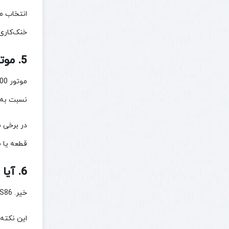
خنک‌کاری
5. موتور کوباتا V3800 برای چه دستگاه‌هایی مناسب است؟
نسبت به V2203 و V2403 حجم و گشتاور بالاتری د
قطعه یا م
6. آیا Bobcat S86 موتور کوباتا V3800 دارد؟
خیر. Bobcat S86 موتور کوباتا V3800 ندارد. موتور این دستگاه Bobcat D34 است که توسط HD Hyundai Infracore تولید شده است.