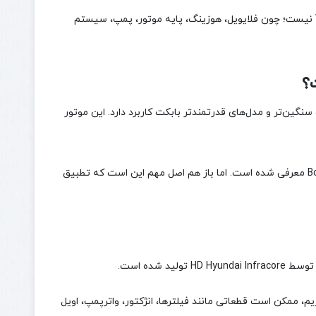
انتخاب می‌شود. البته این موضوع به معنی جایگزینی مستقیم V2403 به جای V2203 نیست؛ چون فلایویل، هوزینگ، پایه موتور، پمپ، سیستم
شین‌آلات سنگین‌تر و مدل‌های قدرتمندتر بابکت کاربرد دارد. این موتور
در برخی منابع بابکت، موتور V3800 برای مدل‌هایی مانند Bobcat S750 و Bobcat T750 معرفی شده است. اما باز هم اصل مهم این است که تطبیق
، چون اگر Bobcat S86 را با موتور کوباتا V3800 اشتباه بگیریم، ممکن است قطعاتی مانند فیلترها، انژکتور، واترپمپ، اویل