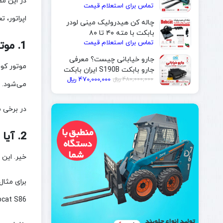
در این مق
تماس برای استعلام قیمت
| ایران بابکت
اپراتور، 
چاله کن هیدرولیک مینی لودر
بابکت با مته ۴۰ تا ۸۰
تماس برای استعلام قیمت
سانتی‌متر | ایران بابکت
1. موتور کوباتا Kubota Engine چیست؟
جارو خیابانی چیست؟ معرفی
جارو بابکت S190B ایران بابکت
قیمت
قیمت
480,000,000
﷼
470,000,000
﷼
می‌شود. ا
فعلی
اصلی
480,000,000 ﷼
470,000,000 ﷼
در برخی مدل‌های بابکت / Bobcat نیز موتور
بود.
است.
2. آیا همه مدل‌های بابکت موتور کوباتا دارند؟
خیر. این 
Bobcat S86 موتور Bobcat D34 دارند و نباید با موتور کوباتا 0