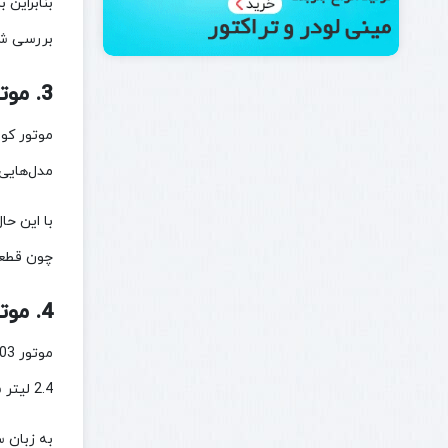
بنابراین 
بررسی شو
3. موتور کوباتا V2203 روی کدام مدل‌های بابکت نصب می‌شود؟
مدل‌هایی مانند at 763، Bobcat 773، Bobcat 7753، Bobcat S160
چون قطعا
4. موتور کوباتا V2403 چه تفاوتی با V2203 دارد؟
2.4 لیتر شناخته می‌شود.