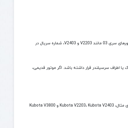
محل شماره سریال موتور کوباتا بسته به سری موتور متفاوت است. در بسیاری از موتورهای سری 03 مانند V2203 و V2403، شماره سریال در
 یا اطراف سرسیلندر قرار داشته باشد. اگر موتور قدیمی،
در نام‌گذاری موتورهای کوباتا، حرف V معمولاً نشان‌دهنده موتور چهار سیلندر است. برای مثال، Kubota V2203، Kubota V2403 و Kubota V3800