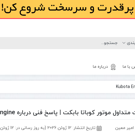
 با ما
درباره ما
لاستیک
مینی لودر
بابکت
تداول موتور کوباتا بابکت | پاسخ فنی درباره Kubota Engine
 امیر معین
تاریخ انتشار:
12 ژوئن 2026 (به روز رسانی در: 12 ژوئن 2026)