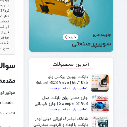
19. چرا 
20. سرو
21. آیا می‌توان موتور V2403 را جایگزین V2203 کرد؟
22. تفا
23. قطع
24. آیا
25. قبل
26. چرا
27. نگا
جمع‌بند
سوالات
آخرین محصولات
بابکت بوبین بیکس ولو
مقدمه
6671025 | Bobcat BICS Valve
تماس برای استعلام قیمت
Solenoid Coil
جارو معابر ایران بابکت مدل
Sweeper S190B | جارو خیابانی
تماس برای استعلام قیمت
و جارو بابکت مخصوص شهرداری
انتخاب مو
شاخک لیفتراک ایرانی مینی لودر
بابکت با ابعاد و ظرفیت سفارشی