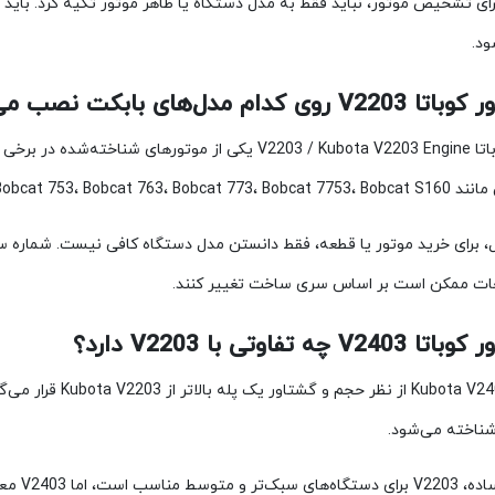
برای تشخیص موتور، نباید فقط به مدل دستگاه یا ظاهر موتور تکیه کرد. باید
د.
موتور کوباتا V2203 / Kubota V2203 Engine یکی از موتو
Bobcat 753، Bobc و Bobcat S185 معرفی شده است.
ت ممکن است بر اساس سری ساخت تغییر کنند.
به زبان