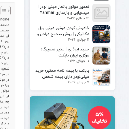
مینی لودر
پیکور یا
تعمیر موتور یانمار مینی لودر |
بابکت
چکش
عیب‌یابی و بازسازی Yanmar
بابکت
هیدرولیکی
12 جولای 2026
Engine
سوالات متداول موتور کوبا
فوریوز
چنگک
مقدمه
بابکت
خاموش کردن موتور مینی بیل
شاخک
1. موتور کوباتا Kubota Engine
دراج
مکانیکی | روش صحیح مراحل و
لیفتراک
2. آیا 
11 جولای 2026
رفسنجان
ایمن توقف دستگاه
3. موتور ک
کاتر یا
4. موتور کوباتا V2403 چه تفاوتی با V2203 دارد؟
حمید ابوذری | مدیر تعمیرگاه
آسفالت بر
5. موتور ک
مرکزی ایران بابکت
کمپکتور
6. آیا Bobcat S86 موتور کوباتا V3800 دارد؟
10 جولای 2026
7. برای
جارو
8. شمار
سوییپر
بابکت با بیمه‌ نامه معتبر؛ خرید
9. معنی ح
صنعتی
مینی‌لودر دارای بیمه شخص
10. معنی  CR
جارو
5 جولای 2026
ثالث و بیمه بدنه ماشین‌آلات
11. چرا
بابکت
12. موت
جارو
13. آیا
تراکتور
14. چه ز
15. دود
جارو
16. دود
لیفتراک
17. دود
18. داغ