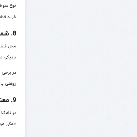
نوع سوخ
خرید قطعه
8. شماره سریال موتور کوباتا کجاست؟
نزدیکی م
در برخی س
روغنی یا 
9. معنی حرف V در موتورهای کوباتا چیست؟
همگی موت