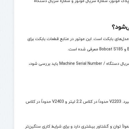
 پلاک موتور، شماره سریال موتور و شماره سریال دستگاه
رهای شناخته‌شده در برخی مدل‌های بابکت است. این موتور در منابع قطعات بابکت برای
با این حال، برای خرید موتور یا قطعه، فقط دانستن مدل دستگاه کافی نیست. شماره سریال دستگاه / Machine Serial Number باید بررسی شود،
موتور Kubota V2403 از نظر حجم و گشتاور یک پله بالاتر از Kubota V2203 قرار می‌گیرد. V2203 حدوداً در کلاس 2.2 لیتر و V2403 حدوداً در کلاس
 ساده، V2203 برای دستگاه‌های سبک‌تر و متوسط مناسب است، اما V2403 معمولاً توان و گشتاور بیشتری دارد و برای شرایط کاری سنگین‌تر