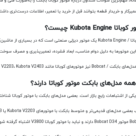
اله، مهم‌ترین سوالات متداول درباره موتور کوباتا بابکت را به‌صورت فنی 
تعمیرکار و خریدار قطعه بتوانند قبل از خرید یا تعمیر، اطلاعات درست‌تری داشت
موتور کوباتا / Kubota Engine یک موتور دیزلی صنعتی است که در ب
ین موتورها به دلیل دوام مناسب، ابعاد فشرده، تعمیرپذیری و مصرف سوخت قا
های کوباتا مانند Kubota V2203، Kubota V2403 و Kubota V3800 کاربرد داشته‌اند.
یکی از اشتباهات رایج بازار است. بعضی مدل‌های بابکت با موتور کوباتا شناخته
V380 اشتباه گرفته شوند.