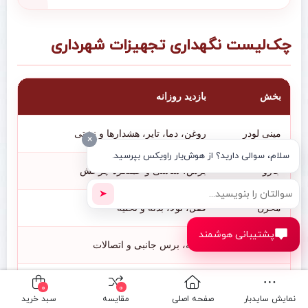
چک‌لیست نگهداری تجهیزات شهرداری
بخش
بازدید روزانه
عل
مینی لودر
روغن، دما، تایر، هشدارها و نشتی
اف
×
سلام، سوالی دارید؟ از هوش‌یار راویکس بپرسید.
جارو
برس، شاسی و عملکرد چرخش
اف
➤
مخزن
قفل، لولا، بدنه و تخلیه
نش
پشتیبانی هوشمند
بغل‌زن
زاویه، برس جانبی و اتصالات
سا
هیدرولیک
شلنگ، کوپلینگ و جک
نش
0
0
نمایش سایدبار
صفحه اصلی
مقایسه
سبد خرید