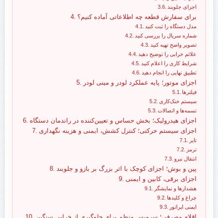
اجزای جلوبند
برای سفارش قطعه چه اطلاعاتی آماده کنیم؟
مدل دستگاه را ثبت کنید
شماره سریال را بررسی کنید
تصویر واضح تهیه کنید
علائم خرابی را توضیح دهید
شرایط کاری را اعلام کنید
تطبیق نهایی را انجام دهید
اجزای موتور؛ پایه عملکرد لودر و مینی لودر
فیلترها
سیستم خنک‌کاری
تسمه‌ها و اتصالات
اجزای هیدرولیک؛ بخش حساس و تعیین‌کننده در راندمان دستگاه
اجزای سیستم حرکتی؛ کنترل کشش، ایمنی و هزینه نگهداری
تایر
ترمز
انتقال نیرو
پین و بوش؛ اجزای کوچک با اثر بزرگ بر بازو و جلوبند
اجزای برقی، کابین و ایمنی
هشدارها و نمایشگر
چراغ و کلیدها
ایمنی اپراتور
اقلام مصرفی؛ سرویس منظم برای جلوگیری از خرابی سنگین