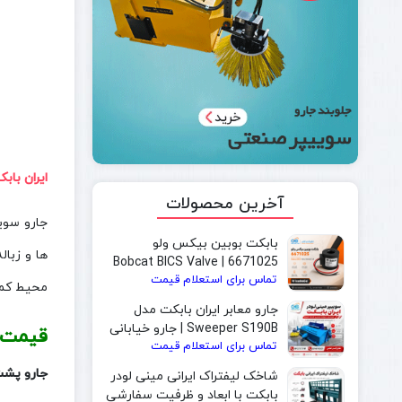
ایران باب
آخرین محصولات
جارو سویی
بابکت بوبین بیکس ولو
ها و زبال
6671025 | Bobcat BICS Valve
تماس برای استعلام قیمت
Solenoid Coil
محیط کمک
جارو معابر ایران بابکت مدل
Sweeper S190B | جارو خیابانی
قیمت ج
تماس برای استعلام قیمت
و جارو بابکت مخصوص شهرداری
جارو پشت 
شاخک لیفتراک ایرانی مینی لودر
بابکت با ابعاد و ظرفیت سفارشی