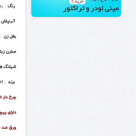
رنگ
: به
آب‌پاش
بغل زن
: 
مخزن زبال
شیلنگ هی
برند
: IranBobCat
چرخ دار 
دارای پی
ورق ضد 