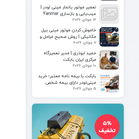
مینی لودر
پیکور یا
تعمیر موتور یانمار مینی لودر |
بابکت
چکش
عیب‌یابی و بازسازی Yanmar
بابکت
هیدرولیکی
12 جولای 2026
Engine
فوریوز
چنگک
بابکت
خاموش کردن موتور مینی بیل
شاخک
دراج
مکانیکی | روش صحیح مراحل و
لیفتراک
11 جولای 2026
رفسنجان
ایمن توقف دستگاه
کاتر یا
حمید ابوذری | مدیر تعمیرگاه
آسفالت بر
مرکزی ایران بابکت
کمپکتور
10 جولای 2026
جارو
سوییپر
بابکت با بیمه‌ نامه معتبر؛ خرید
صنعتی
مینی‌لودر دارای بیمه شخص
جارو
5 جولای 2026
ثالث و بیمه بدنه ماشین‌آلات
بابکت
جارو
تراکتور
جارو
لیفتراک