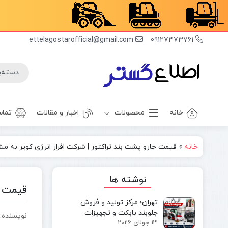
ettelagostarofficial@gmail.com
09127373761
خانه
محصولات
اخبار و مقالات
تماس
خانه
»
قیمت جارو پشت بند تراکتور | شرکت افراز انرژی کویر به م
غلطک
برف روب
راهسازی
بیل بکهو
نوشته ها
بیل
غلطک
قیمت ج
مکانیکی
آسفالت
تهران؛ مرکز تولید و فروش
مینی بیل
جلوبند چاله
جلوبند بابکت و تجهیزات
نویسنده:
مکانیکی
کن
13 جولای 2026
مینی‌لودر در ایران