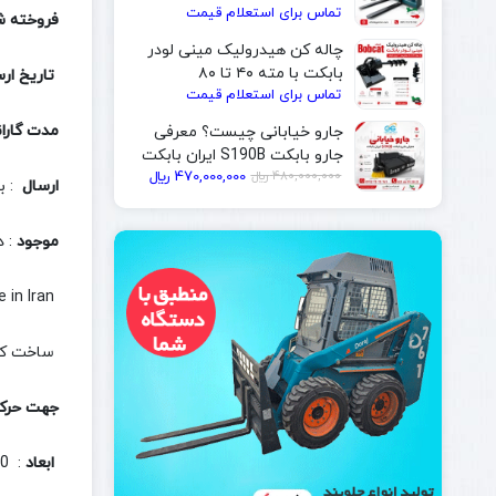
تماس برای استعلام قیمت
| ایران بابکت
فروخته ش
چاله کن هیدرولیک مینی لودر
بابکت با مته ۴۰ تا ۸۰
تاریخ ار
تماس برای استعلام قیمت
سانتی‌متر | ایران بابکت
مدت گارا
جارو خیابانی چیست؟ معرفی
جارو بابکت S190B ایران بابکت
قیمت
قیمت
480,000,000
﷼
470,000,000
﷼
ارسال
: ب
فعلی
اصلی
480,000,000 ﷼
470,000,000 ﷼
موجود
: د
بود.
است.
Sweeper Tractor Made in Iran
ساخت کشو
جهت حرک
ابعاد
: 190*60*40