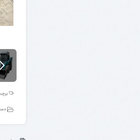
برچس
دست