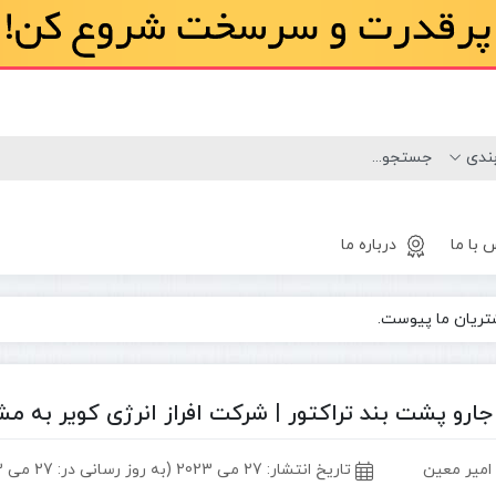
 با ما
درباره ما
شتریان ما پیوست.
لاستیک
مینی لودر
بابکت
ارو پشت بند تراکتور | شرکت افراز انرژی کویر به م
 امیر معین
تاریخ انتشار:
27 می 2023 (به روز رسانی در: 27 می 2023)