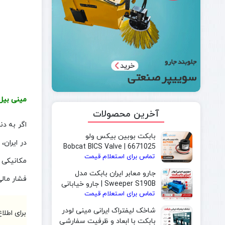
مینی بیل سا
آخرین محصولات
اگر به دن
بابکت بوبین بیکس ولو
در ایران
6671025 | Bobcat BICS Valve
تماس برای استعلام قیمت
Solenoid Coil
مکانیکی ص
جارو معابر ایران بابکت مدل
فشار مال
Sweeper S190B | جارو خیابانی
تماس برای استعلام قیمت
و جارو بابکت مخصوص شهرداری
شاخک لیفتراک ایرانی مینی لودر
برای اطلا
بابکت با ابعاد و ظرفیت سفارشی