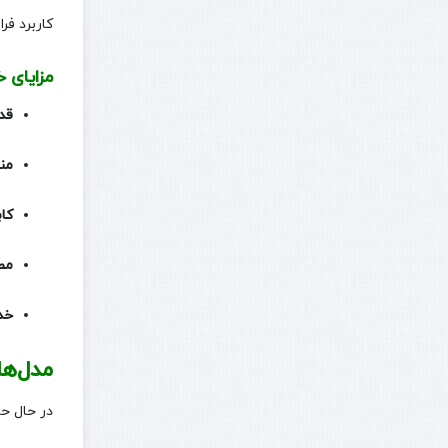
کاربرد فرا
مزایای 
قدر
من
کاب
مص
خد
مدل‌ها
در حال حا