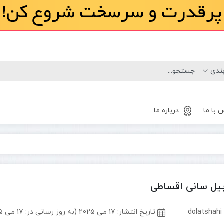
 با ما
درباره ما
لاستیک
مینی لودر
بابکت
یل سانی اقساطی
d
تاریخ انتشار:
17 می 2025 (به روز رسانی در: 17 می 2025)