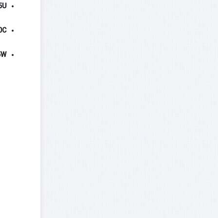
5U
0C
5W