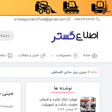
ettelagostarofficial@gmail.com
09127373761
خانه
محصولات
اخبار و مقالات
تماس
خانه
»
مینی بیل سانی اقساطی
غلطک
برف روب
راهسازی
بیل بکهو
نوشته ها
بیل
غلطک
مینی ب
مکانیکی
آسفالت
تهران؛ مرکز تولید و فروش
مینی بیل
جلوبند چاله
جلوبند بابکت و تجهیزات
نویسنده: olatshahi
مکانیکی
کن
13 جولای 2026
مینی‌لودر در ایران