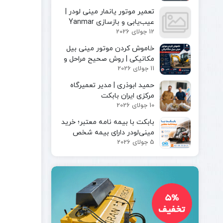
مینی لودر
پیکور یا
تعمیر موتور یانمار مینی لودر |
بابکت
چکش
عیب‌یابی و بازسازی Yanmar
بابکت
هیدرولیکی
12 جولای 2026
Engine
فوریوز
چنگک
بابکت
خاموش کردن موتور مینی بیل
شاخک
دراج
مکانیکی | روش صحیح مراحل و
لیفتراک
11 جولای 2026
رفسنجان
ایمن توقف دستگاه
کاتر یا
حمید ابوذری | مدیر تعمیرگاه
آسفالت بر
مرکزی ایران بابکت
کمپکتور
10 جولای 2026
جارو
سوییپر
بابکت با بیمه‌ نامه معتبر؛ خرید
صنعتی
مینی‌لودر دارای بیمه شخص
جارو
5 جولای 2026
ثالث و بیمه بدنه ماشین‌آلات
بابکت
جارو
تراکتور
جارو
لیفتراک