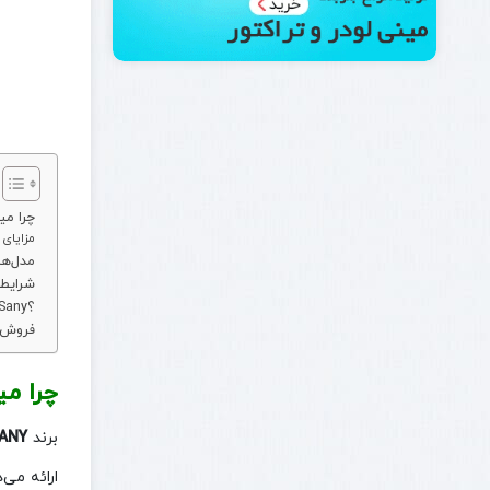
چرا می
مزایای 
مدل‌ها
شرایط
چرا خرید مینی بیل مکانیکی سانی از ایران سانی IranSany؟
فروش 
چرا می
برند
ANY
ارائه می