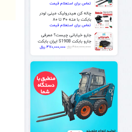
تماس برای استعلام قیمت
| ایران بابکت
چاله کن هیدرولیک مینی لودر
بابکت با مته ۴۰ تا ۸۰
تماس برای استعلام قیمت
سانتی‌متر | ایران بابکت
جارو خیابانی چیست؟ معرفی
جارو بابکت S190B ایران بابکت
قیمت
قیمت
480,000,000
﷼
470,000,000
﷼
فعلی
اصلی
480,000,000 ﷼
470,000,000 ﷼
بود.
است.