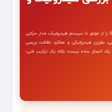
در این مقاله، مسیر کامل انتقال نیرو در بابکت S86 / Bobcat S86 را از موتور تا سیستم هیدرولیک، مدار حرکتی
ی، بغل‌زن هیدرولیکی و عملکرد نظافت بررسی
ط یک اتصال ساده نیست؛ بلکه یک ترکیب فنی،