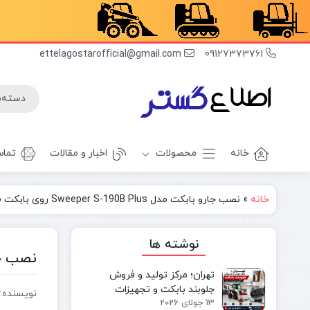
ettelagostarofficial@gmail.com
09127373761
خانه
محصولات
اخبار و مقالات
تماس
خانه
»
نصب جارو بابکت مدل Sweeper S-190B Plus روی بابکت S86 | بررسی هیدرولیک و عملکرد
غلطک
برف روب
راهسازی
بیل بکهو
نوشته ها
بیل
غلطک
نصب جارو بابکت مدل lus
مکانیکی
آسفالت
تهران؛ مرکز تولید و فروش
مینی بیل
جلوبند چاله
جلوبند بابکت و تجهیزات
نویسنده:
مکانیکی
کن
13 جولای 2026
مینی‌لودر در ایران