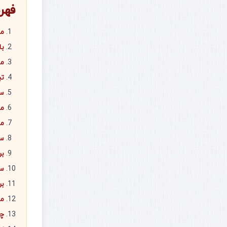
فهر
مق
بابکت 
موتو
تب
سی
معرفی
مس
سی
بر
سی
بر
من
چک