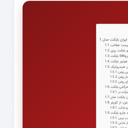
Table of Con
رست مطالب
ن هیدرولیک
بی روغن
ار روغن
ی روغن
 بابکت
جارو بابکت
سب برس
ر تماس
چرخش