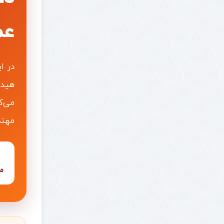
عم
هیدر
می‌ک
مهند
م