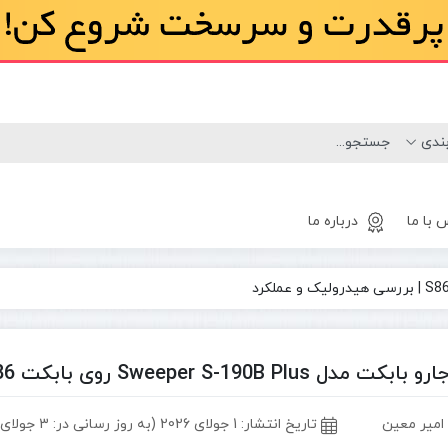
 با ما
درباره ما
لاستیک
مینی لودر
بابکت
Sweeper S-190B P روی بابکت S86 | بررسی هیدرولیک و عملکرد
 امیر معین
تاریخ انتشار:
1 جولای 2026 (به روز رسانی در: 3 جولای 2026)