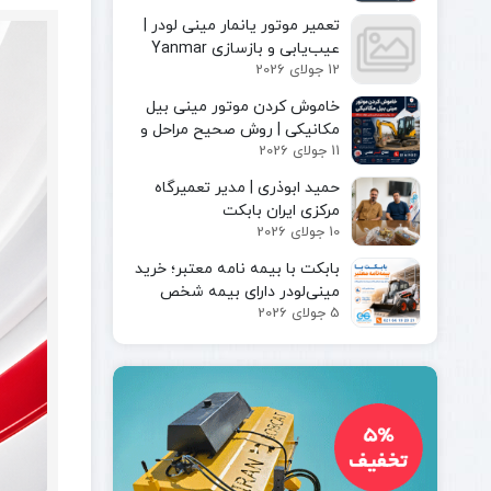
مینی لودر
پیکور یا
تعمیر موتور یانمار مینی لودر |
بابکت
چکش
عیب‌یابی و بازسازی Yanmar
بابکت
هیدرولیکی
12 جولای 2026
Engine
فوریوز
چنگک
بابکت
خاموش کردن موتور مینی بیل
شاخک
دراج
مکانیکی | روش صحیح مراحل و
لیفتراک
11 جولای 2026
رفسنجان
ایمن توقف دستگاه
کاتر یا
حمید ابوذری | مدیر تعمیرگاه
آسفالت بر
مرکزی ایران بابکت
کمپکتور
10 جولای 2026
جارو
سوییپر
بابکت با بیمه‌ نامه معتبر؛ خرید
صنعتی
مینی‌لودر دارای بیمه شخص
جارو
5 جولای 2026
ثالث و بیمه بدنه ماشین‌آلات
بابکت
جارو
تراکتور
جارو
لیفتراک