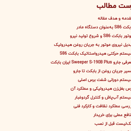
ست مطالب
دمه و هدف مقاله
S86 به‌عنوان دستگاه مادر
ر بابکت S86 و شروع تولید نیرو
دیل نیروی موتور به جریان روغن هیدرولیک
ستم حرکتی هیدرواستاتیک بابکت S86
 جارو Sweeper S-190B Plus ایران بابکت
یر جریان روغن از بابکت تا جارو
ستم دورانی شفت برس اصلی
س بغل‌زن هیدرولیکی و عملکرد آن
ستم آب‌پاش و کنترل گردوغبار
رسی عملکرد نظافت و کارکرد فنی
افع عملی برای خریدار
‌لیست قبل از نصب