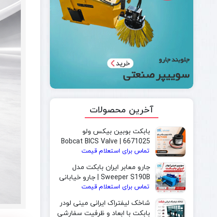
آخرین محصولات
بابکت بوبین بیکس ولو
6671025 | Bobcat BICS Valve
تماس برای استعلام قیمت
Solenoid Coil
جارو معابر ایران بابکت مدل
Sweeper S190B | جارو خیابانی
تماس برای استعلام قیمت
و جارو بابکت مخصوص شهرداری
شاخک لیفتراک ایرانی مینی لودر
بابکت با ابعاد و ظرفیت سفارشی