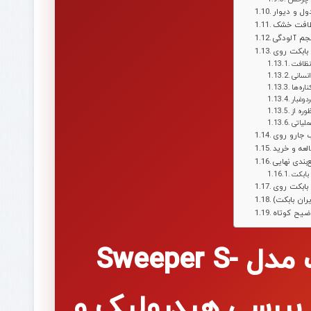
ول و دیوار
نظافت خشک
جم آلودگی
نظافت
نسانی
اره‌ها
دوغبار
لیاتی
لعه و خرید
‌بندی نهایی
بابکت
ان بابکت)
ضیح کوتاه
نصب جارو بابکت ایران بابکت مدل Sweeper S-
190B P روی بابکت S86 | بررسی هیدرولیک و