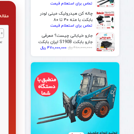
تماس برای استعلام قیمت
| ایران بابکت
چاله کن هیدرولیک مینی لودر
مقاله ع
بابکت با مته ۴۰ تا ۸۰
تماس برای استعلام قیمت
سانتی‌متر | ایران بابکت
جارو خیابانی چیست؟ معرفی
نصب ج
جارو بابکت S190B ایران بابکت
قیمت
قیمت
480,000,000
﷼
470,000,000
﷼
فعلی
اصلی
480,000,000 ﷼
470,000,000 ﷼
بود.
است.