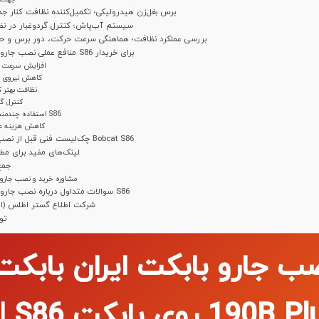
برس بغل‌زن هیدرولیکی؛ تکمیل‌کننده نظافت کنار جد
سیستم آب‌پاش؛ کنترل گردوغبار در 
بررسی عملکرد نظافت؛ هماهنگی سرعت حرکت، دور برس و ح
منافع عملی نصب جارو بابکت روی S86 برای خریدار
افزایش سرعت 
کاهش نیروی ا
نظافت بهتر کن
کنترل گر
استفاده چندمنظوره از S86
کاهش هزینه عم
چک‌لیست فنی قبل از نصب جارو روی Bobcat S86
لینک‌های مفید برای مطا
جمع
مشاوره خرید و نصب جارو 
سوالات متداول درباره نصب جارو بابکت روی S86
شرکت اطلاع گستر اطلس (ایر
تو
lus