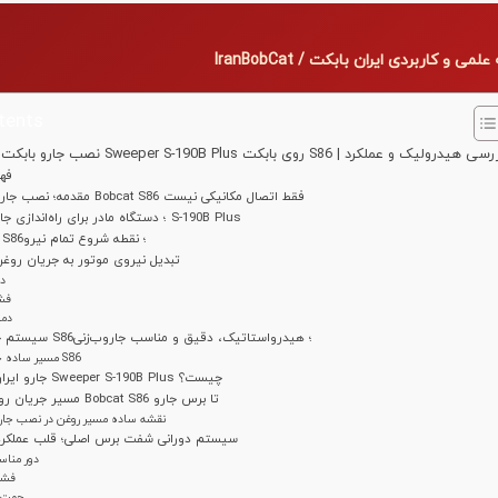
لمی و کاربردی ایران بابکت / IranBobCat
tents
ارو بابکت ایران بابکت مدل Sweeper S-190B Plus روی بابکت S86 | بررسی هیدرولیک و عملکرد
فه
مقدمه؛ نصب جارو بابکت روی Bobcat S86 فقط اتصال مکانیکی نیست
بابکت S86؛ دستگاه مادر برای راه‌اندازی جارو S-190B Plus
موتور بابکت S86؛ نقطه شروع تمام نیرو
تبدیل نیروی موتور به جریان روغ
د
فش
دما
سیستم حرکتی بابکت S86؛ هیدرواستاتیک، دقیق و مناسب جاروب‌زنی
مسیر ساده حرکت در S86
جارو ایران بابکت مدل Sweeper S-190B Plus چیست؟
مسیر جریان روغن؛ از کوپلر Bobcat S86 تا برس جارو
نقشه ساده مسیر روغن در نصب جارو
سیستم دورانی شفت برس اصلی؛ قلب عملکرد 
دور منا
فشا
جهت 