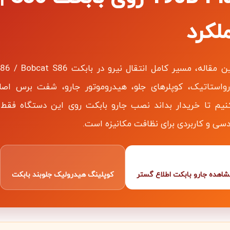
لکرد
واستاتیک، کوپلرهای جلو، هیدروموتور جارو، شفت برس اصل
نیم تا خریدار بداند نصب جارو بابکت روی این دستگاه فق
سی و کاربردی برای نظافت مکانیزه است.
شاهده جارو بابکت اطلاع گستر
کوپلینگ هیدرولیک جلوبند بابکت