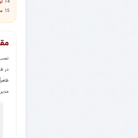
لی
سو
مقدمه؛
در ظا
ظاهرا
مدیری