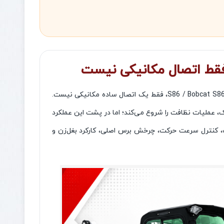
نصب جارو بابکت روی دستگاه‌های قدرتمند سری جدید بابکت، مخصوصاً بابکت S86 / Bobcat S86، فقط یک اتصال ساده مکانیکی نیست.
ک، عملیات نظافت را شروع می‌کند؛ اما در پشت این عملکرد
لیک، کنترل سرعت حرکت، چرخش برس اصلی، کارکرد بغل‌زن و