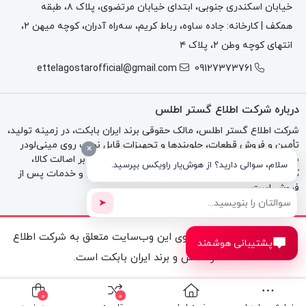
خیابان اسکندری جنوبی، ابتدای خیابان مرتضوی، پلاک ۸، طبقه
همکف | کارخانه: جاده ساوه، رباط کریم، سه‌راه آدران، کوچه میهن ۲،
انتهای کوچه وطن ۲، پلاک ۴
ettelagostarofficial@gmail.com
09127373761
درباره شرکت اطلاع گستر اطلس
شرکت اطلاع گستر اطلس، مالک حقوقی برند ایران بابکت، در زمینه تولید،
تأمین و فروش قطعات، جلوبندها و تجهیزات قابل نصب روی مینی‌لودر
×
بابکت، تراکتور و بکهو فعالیت می‌کند. تمرکز مجموعه بر اصالت کالا،
سلام، سوالی دارید؟ از هوش‌یار راویکس بپرسید.
کیفیت فنی، مشاوره تخصصی، فاکتور رسمی، گارانتی و خدمات پس از
فروش است.
➤
تمامی حقوق مادی و معنوی این وب‌سایت متعلق به شرکت اطلاع
پشتیبانی هوشمند
گستر اطلس و برند ایران بابکت است.
0
0