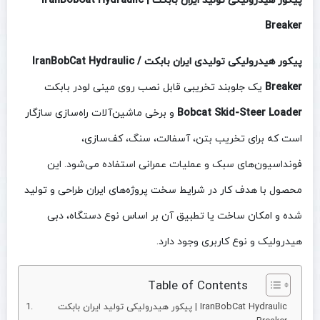
پیکور هیدرولیکی تولید ایران بابکت | IranBobCat Hydraulic
Breaker
پیکور هیدرولیکی تولیدی ایران بابکت / IranBobCat Hydraulic
Breaker
یک جلوبند تخریبی قابل نصب روی مینی لودر بابکت
Bobcat Skid-Steer Loader
و برخی ماشین‌آلات راه‌سازی سازگار
است که برای تخریب بتن، آسفالت، سنگ، کف‌سازی،
فونداسیون‌های سبک و عملیات عمرانی استفاده می‌شود. این
محصول با هدف کار در شرایط سخت پروژه‌های ایران طراحی و تولید
شده و امکان ساخت یا تطبیق آن بر اساس نوع دستگاه، دبی
هیدرولیک و نوع کاربری وجود دارد.
Table of Contents
پیکور هیدرولیکی تولید ایران بابکت | IranBobCat Hydraulic