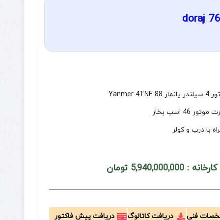
یانمار Yanmer 4TNE 88
موتور 46 اسب بخار
اه با درب و کولر
 5,940,000,000 تومان
صات فنی
دریافت کاتالوگ
دریافت پیش فاکتور