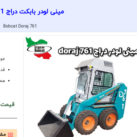
مینی لودر بابکت دراج doraj 761
Bobcat Doraj 761
موتور 4 سیلندر 
قدرت 
همر
قیمت کارخانه :
مشخ