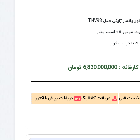
ر یانمار ژاپنی مدل TNV98
موتور 68 اسب بخار
اه با درب و کولر
 6,820,000,000 تومان
صات فنی
دریافت کاتالوگ
دریافت پیش فاکتور