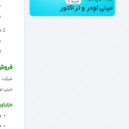
خ
ب
م
د
ا
فروش 
شرکت ای
مینی لو
مزایای 
پ
م