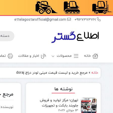
ettelagostarofficial@gmail.com
09127373761
خانه
محصولات
اخبار و مقالات
تماس
خانه
»
مرجع خرید و لیست قیمت مینی لودر دراج doraj
غلطک
برف روب
راهسازی
بیل بکهو
نوشته ها
بیل
غلطک
مرجع خر
مکانیکی
آسفالت
تهران؛ مرکز تولید و فروش
مینی بیل
جلوبند چاله
جلوبند بابکت و تجهیزات
نویسنده: olatshahi
مکانیکی
کن
13 جولای 2026
مینی‌لودر در ایران