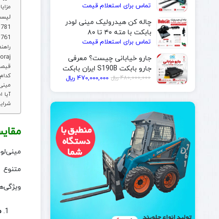
تماس برای استعلام قیمت
| ایران بابکت
مزایا
لیست
چاله کن هیدرولیک مینی لودر
مینی لودر
بابکت با مته ۴۰ تا ۸۰
مینی لودر با
تماس برای استعلام قیمت
سانتی‌متر | ایران بابکت
راهنم
پرسش های متداول درباره قیمت مین
جارو خیابانی چیست؟ معرفی
قیمت
جارو بابکت S190B ایران بابکت
کدام 
480,000,000
﷼
470,000,000
﷼
مینی‌
آیا ا
شرای
مقایس
مینی‌لو
متنوع ط
ویژگی‌ه
م