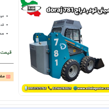
موتو
قدرت 
همر
قیمت کارخانه :
مشخ