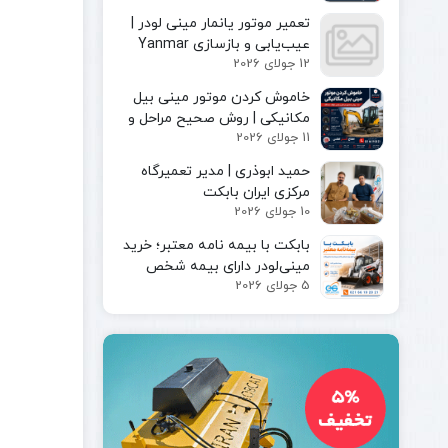
مینی لودر
پیکور یا
تعمیر موتور یانمار مینی لودر |
بابکت
چکش
عیب‌یابی و بازسازی Yanmar
بابکت
هیدرولیکی
12 جولای 2026
Engine
فوریوز
چنگک
بابکت
خاموش کردن موتور مینی بیل
شاخک
دراج
مکانیکی | روش صحیح مراحل و
لیفتراک
11 جولای 2026
رفسنجان
ایمن توقف دستگاه
کاتر یا
حمید ابوذری | مدیر تعمیرگاه
آسفالت بر
مرکزی ایران بابکت
کمپکتور
10 جولای 2026
جارو
سوییپر
بابکت با بیمه‌ نامه معتبر؛ خرید
صنعتی
مینی‌لودر دارای بیمه شخص
جارو
5 جولای 2026
ثالث و بیمه بدنه ماشین‌آلات
بابکت
جارو
تراکتور
جارو
لیفتراک