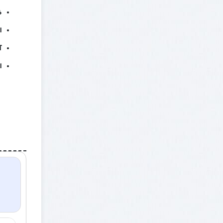
ض
ا
آ
ا