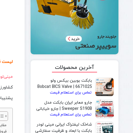
لیست قیم
آخرین محصولات
مینی‌لو
بابکت بوبین بیکس ولو
6671025 | Bobcat BICS Valve
کشاورزی
تماس برای استعلام قیمت
Solenoid Coil
پشتیبان
جارو معابر ایران بابکت مدل
Sweeper S190B | جارو خیابانی
تماس برای استعلام قیمت
و جارو بابکت مخصوص شهرداری
شاخک لیفتراک ایرانی مینی لودر
مقایسه م
بابکت با ابعاد و ظرفیت سفارشی
فروش