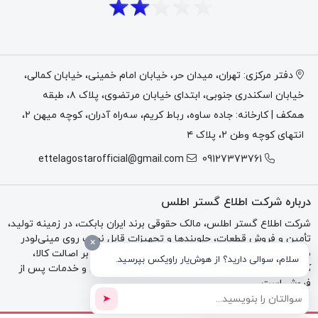
دفتر مرکزی: تهران، میدان حر، خیابان امام خمینی، خیابان کمالی،
خیابان اسکندری جنوبی، ابتدای خیابان مرتضوی، پلاک ۸، طبقه
همکف | کارخانه: جاده ساوه، رباط کریم، سه‌راه آدران، کوچه میهن ۲،
انتهای کوچه وطن ۲، پلاک ۴
ettelagostarofficial@gmail.com
09127373761
درباره شرکت اطلاع گستر اطلس
شرکت اطلاع گستر اطلس، مالک حقوقی برند ایران بابکت، در زمینه تولید،
تأمین و فروش قطعات، جلوبندها و تجهیزات قابل نصب روی مینی‌لودر
×
بابکت، تراکتور و بکهو فعالیت می‌کند. تمرکز مجموعه بر اصالت کالا،
سلام، سوالی دارید؟ از هوش‌یار راویکس بپرسید.
کیفیت فنی، مشاوره تخصصی، فاکتور رسمی، گارانتی و خدمات پس از
فروش است.
➤