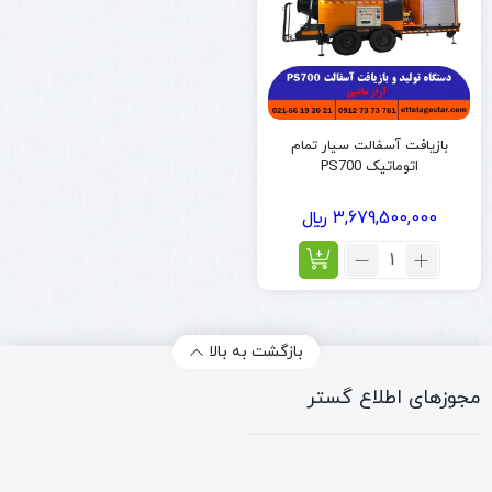
بازیافت آسفالت سیار تمام
اتوماتیک PS700
3,679,500,000
﷼
تعداد:
بازیافت
آسفالت
سیار
تمام
بازگشت به بالا
اتوماتیک
PS700
مجوزهای اطلاع گستر