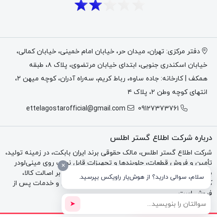
دفتر مرکزی: تهران، میدان حر، خیابان امام خمینی، خیابان کمالی،
خیابان اسکندری جنوبی، ابتدای خیابان مرتضوی، پلاک ۸، طبقه
همکف | کارخانه: جاده ساوه، رباط کریم، سه‌راه آدران، کوچه میهن ۲،
انتهای کوچه وطن ۲، پلاک ۴
ettelagostarofficial@gmail.com
09127373761
درباره شرکت اطلاع گستر اطلس
شرکت اطلاع گستر اطلس، مالک حقوقی برند ایران بابکت، در زمینه تولید،
تأمین و فروش قطعات، جلوبندها و تجهیزات قابل نصب روی مینی‌لودر
×
بابکت، تراکتور و بکهو فعالیت می‌کند. تمرکز مجموعه بر اصالت کالا،
سلام، سوالی دارید؟ از هوش‌یار راویکس بپرسید.
کیفیت فنی، مشاوره تخصصی، فاکتور رسمی، گارانتی و خدمات پس از
فروش است.
➤