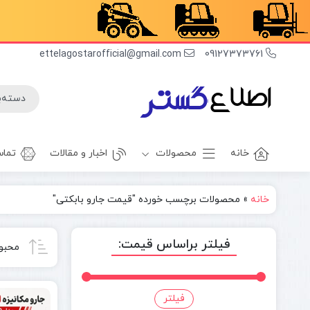
ettelagostarofficial@gmail.com
09127373761
خانه
محصولات
اخبار و مقالات
تماس
خانه
»
محصولات برچسب خورده "قیمت جارو بابکتی"
غلطک
برف روب
راهسازی
بیل بکهو
فیلتر براساس قیمت:
محبو
بیل
غلطک
مکانیکی
آسفالت
مینی بیل
جلوبند چاله
فیلتر
قیمت
قیمت
مکانیکی
کن