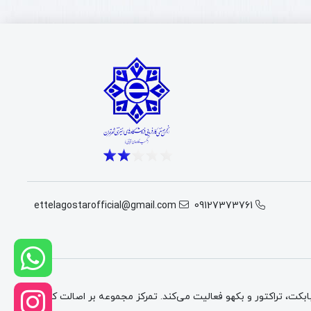
ettelagostarofficial@gmail.com
09127373761
ت، تراکتور و بکهو فعالیت می‌کند. تمرکز مجموعه بر اصالت کالا،