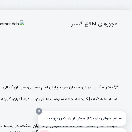
بود.
است.
مجوزهای اطلاع گستر
دفتر مرکزی: تهران، میدان حر، خیابان امام خمینی، خیابان کمالی،
۸، طبقه همکف | کارخانه: جاده ساوه، رباط کریم، سه‌راه آدران، کوچه میهن ۲، انتهای کوچه وطن ۲، پلاک ۴
×
درباره شرکت اطلاع گستر اطلس
سلام، سوالی دارید؟ از هوش‌یار راویکس بپرسید.
شرکت اطلاع گستر اطلس، مالک حقوقی برند ایران بابکت، در زمینه تول