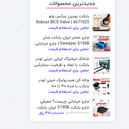
جدیدترین محصولات
بابکت بوبین بیکس ولو
6671025 | Bobcat BICS Valve
تماس برای استعلام قیمت
Solenoid Coil
جارو معابر ایران بابکت مدل
Sweeper S190B | جارو خیابانی
تماس برای استعلام قیمت
و جارو بابکت مخصوص شهرداری
شاخک لیفتراک ایرانی مینی لودر
بابکت با ابعاد و ظرفیت سفارشی
تماس برای استعلام قیمت
| ایران بابکت
چاله کن هیدرولیک مینی لودر
بابکت با مته ۴۰ تا ۸۰
تماس برای استعلام قیمت
سانتی‌متر | ایران بابکت
جارو خیابانی چیست؟ معرفی
جارو بابکت S190B ایران بابکت
قیمت
قیمت
480,000,000
﷼
470,000,000
﷼
فعلی
اصلی
480,000,000 ﷼
470,000,000 ﷼