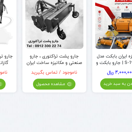
ه ایران بابکت مدل
جارو پشت تراکتوری ، جارو
جارو تر
S-150 و S-190 | جارو بابکت و
صنعتی و مکانیزه ساخت ایران
گاران
صنعتی مخصوص
4,000,00
﷼
ناموجود / تماس بگیرید
نامو
هرداری
دن به سبد خرید
مشاهده محصول