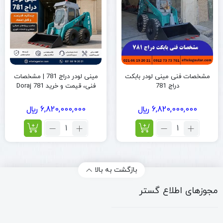
مشخصات فنی مینی لودر بابکت
مینی لودر دراج 781 | مشخصات
دراج 781
فنی، قیمت و خرید Doraj 781
6,820,000,000
﷼
6,820,000,000
﷼
تعداد:
تعداد:
مشخصات
مینی
فنی
لودر
مینی
دراج
لودر
781
بازگشت به بالا
بابکت
|
دراج
مشخصات
مجوزهای اطلاع گستر
781
فنی،
قیمت
و