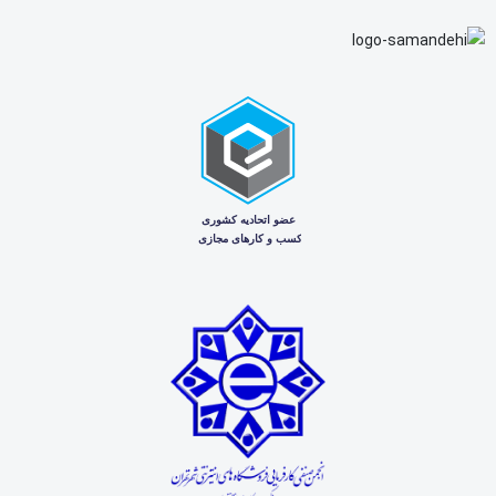
خرید
Doraj
781