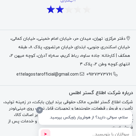
دفتر مرکزی: تهران، میدان حر، خیابان امام خمینی، خیابان کمالی،
خیابان اسکندری جنوبی، ابتدای خیابان مرتضوی، پلاک ۸، طبقه
همکف | کارخانه: جاده ساوه، رباط کریم، سه‌راه آدران، کوچه میهن ۲،
انتهای کوچه وطن ۲، پلاک ۴
ettelagostarofficial@gmail.com
09127373761
درباره شرکت اطلاع گستر اطلس
شرکت اطلاع گستر اطلس، مالک حقوقی برند ایران بابکت، در زمینه تولید،
تأمین و فروش قطعات، جلوبندها و تجهیزات قابل نصب روی مینی‌لودر
×
بابکت، تراکتور و بکهو فعالیت می‌کند. تمرکز مجموعه بر اصالت کالا،
سلام، سوالی دارید؟ از هوش‌یار راویکس بپرسید.
کیفیت فنی، مشاوره تخصصی، فاکتور رسمی، گارانتی و خدمات پس از
فروش است.
➤