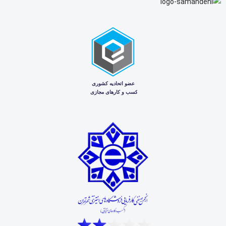
تصویر پیشنهادی: Bobcat Solenoid Coil 6671025
فهرست مطالب
بوبین بیکس ولو بابکت 6671025 چیست؟
سیستم BICS در بابکت چه کاری انجام می‌دهد؟
مشخصات فنی و اطلاعات قطعه
علائم خرابی بوبین BICS Valve
نکات مهم قبل از خرید
سوالات متداول
بوبین بیکس ولو بابکت 6671025
چیست؟
بوبین بیکس ولو بابکت با پارت نامبر 6671025 یک Solenoid