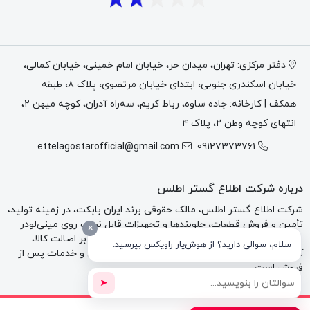
Coil یا بوبین برقی است که برای شیر کنترل بیکس ولو یا BICS
Control Valve استفاده می‌شود. این قطعه در ظاهر یک بوبین
استوانه‌ای مشکی با سیم‌های برق است، اما از نظر عملکردی
دفتر مرکزی: تهران، میدان حر، خیابان امام خمینی، خیابان کمالی،
در مدار ایمنی و هیدرولیک دستگاه نقش حساسی دارد.
خیابان اسکندری جنوبی، ابتدای خیابان مرتضوی، پلاک ۸، طبقه
قطعات موتور کوباتا بابکت | معرفی اجزای اصلی Kubota
همکف | کارخانه: جاده ساوه، رباط کریم، سه‌راه آدران، کوچه میهن ۲،
Engine Parts
انتهای کوچه وطن ۲، پلاک ۴
ettelagostarofficial@gmail.com
09127373761
در سیستم‌های الکتروهیدرولیکی، بوبین با دریافت ولتاژ، میدان
مغناطیسی ایجاد می‌کند و این میدان باعث تحریک بخش داخلی
درباره شرکت اطلاع گستر اطلس
شیر می‌شود. در نتیجه مسیر فرمان هیدرولیک طبق شرایط
ایمنی دستگاه باز یا بسته می‌شود. به همین دلیل خرابی بوبین
شرکت اطلاع گستر اطلس، مالک حقوقی برند ایران بابکت، در زمینه تولید،
تأمین و فروش قطعات، جلوبندها و تجهیزات قابل نصب روی مینی‌لودر
ممکن است باعث شود اپراتور احساس کند دستگاه سالم است
×
بابکت، تراکتور و بکهو فعالیت می‌کند. تمرکز مجموعه بر اصالت کالا،
سلام، سوالی دارید؟ از هوش‌یار راویکس بپرسید.
اما فرمان‌های هیدرولیکی به‌درستی آزاد نمی‌شوند.
کیفیت فنی، مشاوره تخصصی، فاکتور رسمی، گارانتی و خدمات پس از
فروش است.
➤
نام فارسی قطعه