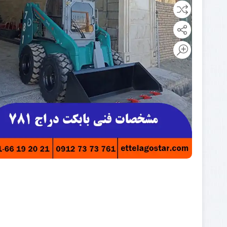
مینی لودر
پیکور یا
بابکت
چکش
بابکت
هیدرولیکی
فوریوز
چنگک
بابکت
شاخک
دراج
لیفتراک
رفسنجان
کاتر یا
آسفالت بر
کمپکتور
جارو
سوییپر
صنعتی
جارو
بابکت
جارو
تراکتور
جارو
لیفتراک