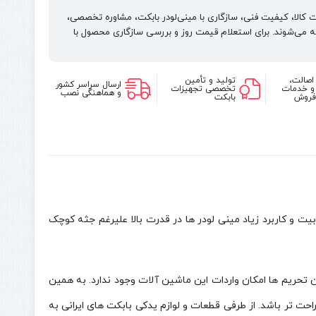
لودر
لت کالا، کیفیت فنی، سازگاری با مینی‌لودر بابکت، مشاوره تخصصی،
بابکت
 می‌شوند. برای استعلام قیمت روز و بررسی سازگاری محصول با
دراج
781
اصالت،
تولید و تأمین
ارسال سراسر کشور
 و خدمات
تخصصی تجهیزات
و هماهنگی نصب
فروش
بابکت
یت و کاربرد زیاد مینی لودر ها در قدرت بالا علیرغم جثه کوچک
 تحریم ها امکان واردات این ماشین آلات وجود ندارد. به همین
ت تر باشد. از طرفی قطعات و لوازم یدکی بابکت های ایرانی به