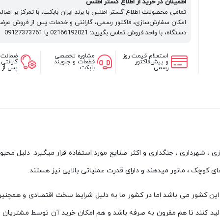
اطمینان در خرید از اطلاع گستر اطلس
تمامی محصولات اطلاع گستر اطلس با برند ایران بابکت، با تمرکز بر اصا
امکان سفارش‌سازی، فاکتور رسمی، گارانتی و خدمات پس از فروش عرضه
دستگاه، با واحد فروش تماس بگیرید: 02166192021 یا 09127373761
استعلام قیمت روز
مشاوره تخصصی
ضمانت 
و پیش‌فاکتور
قطعات و جلوبند
گارانتی
رسمی
بابکت
پس از 
، شهرداری ، جنگداری و اکثر صنایع مورد استفاده قرار میگیرد. دلیل محبوب
ای کوچک ، مانور میدهند و دارای قدرت عملیاتی بالایی نیز هستند.
 این کشور می باشد اما در کشور ما به دلیل شرایط سخت اقتصادی و همچنین
ید کنند تا هم مقرون به صرفه باشد و هم امکان خرید آن توسط مشتریان راح