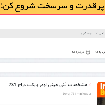
 با ما
درباره ما
لاستیک
مینی لودر
مشخصات فنی مینی لودر بابکت دراج 781
بابکت
Doraj 781 miniloader