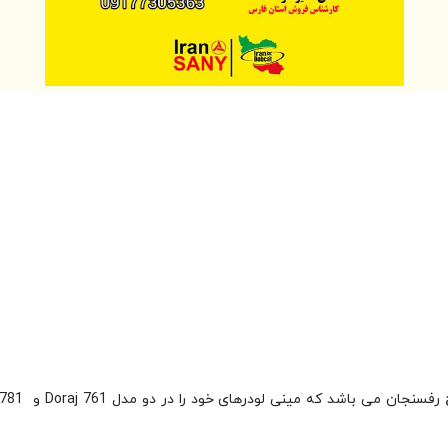
که مینی لودرهای خود را در دو مدل Doraj 761 و Doraj 781 تولید کرده است و