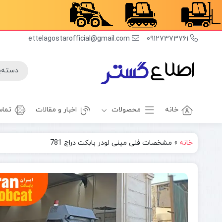
ettelagostarofficial@gmail.com
09127373761
خانه
محصولات
اخبار و مقالات
تماس
خانه
»
مشخصات فنی مینی لودر بابکت دراج 781
غلطک
برف روب
راهسازی
بیل بکهو
بیل
غلطک
مکانیکی
آسفالت
مینی بیل
جلوبند چاله
مکانیکی
کن