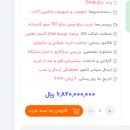
برند:
دراج Doraj
دسته‌بندی‌ها:
اتچمنت و تجهیزات ماشین آلات صنعتی
,
بابکت درا
برچسب‌ها:
خرید دراج صفر
,
دراج 781 صفر کارخانه
,
فروش بابکت دراج 781 نمای
ضمانت اصالت کالا:
عرضه توسط اطلاع گستر اطلس
فاکتور رسمی:
مناسب خرید شرکتی و سازمانی
مشاوره تخصصی:
بررسی سازگاری با مدل دستگاه
گارانتی و خدمات:
پشتیبانی قبل و بعد از خرید
ارسال سراسر کشور:
هماهنگی ارسال و نصب
تاریخ به روز رسانی:
2 ژوئن 2026
6,820,000,000
﷼
تعداد:
افزودن به سبد خرید
مشخصات
فنی
مینی