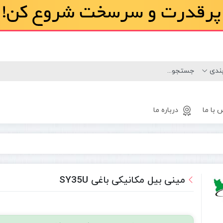
 با ما
درباره ما
لاستیک
مینی لودر
مینی بیل مکانیکی باغی SY35U
بابکت