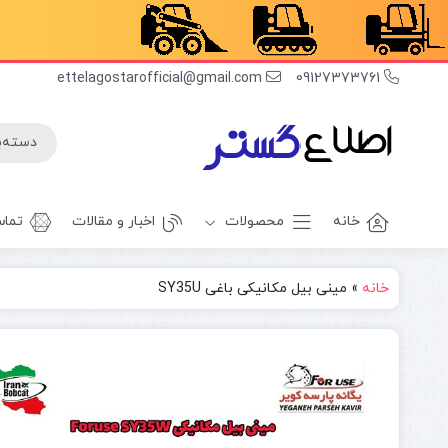
ettelagostarofficial@gmail.com
09127373761
خانه
محصولات
اخبار و مقالات
تماس
خانه
»
مینی بیل مکانیکی باغی SY35U
غلطک
برف روب
راهسازی
بیل بکهو
بیل
غلطک
مکانیکی
آسفالت
مینی بیل
جلوبند چاله
مکانیکی
کن