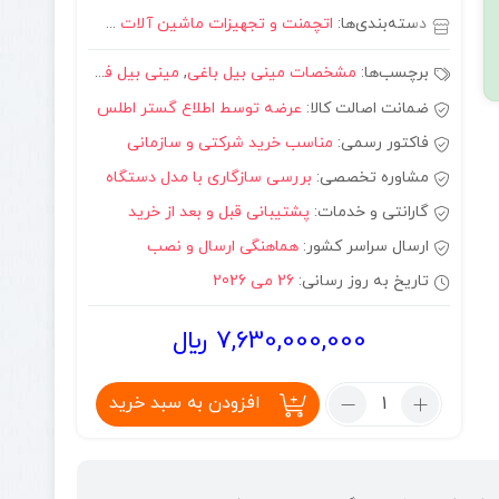
دسته‌بندی‌ها:
اتچمنت و تجهیزات ماشین آلات صنعتی
,
مینی بیل 
برچسب‌ها:
مشخصات مینی بیل باغی
,
مینی بیل فوریوز
,
مینی بیل 
ضمانت اصالت کالا:
عرضه توسط اطلاع گستر اطلس
فاکتور رسمی:
مناسب خرید شرکتی و سازمانی
مشاوره تخصصی:
بررسی سازگاری با مدل دستگاه
گارانتی و خدمات:
پشتیبانی قبل و بعد از خرید
ارسال سراسر کشور:
هماهنگی ارسال و نصب
تاریخ به روز رسانی:
26 می 2026
7,630,000,000
﷼
تعداد:
افزودن به سبد خرید
مینی
بیل
مکانیکی