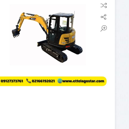
مینی لودر
پیکور یا
بابکت
چکش
بابکت
هیدرولیکی
فوریوز
چنگک
بابکت
شاخک
دراج
لیفتراک
رفسنجان
کاتر یا
آسفالت بر
کمپکتور
جارو
سوییپر
صنعتی
جارو
بابکت
جارو
تراکتور
جارو
لیفتراک