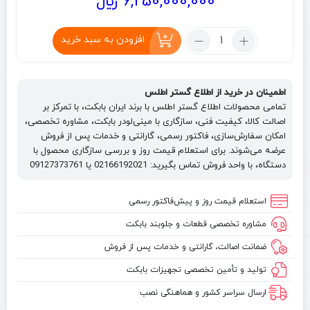
6,250,000,000
﷼
تعداد:
افزودن به سبد خرید
خرید
مینی
لودر
اطمینان در خرید از اطلاع گستر اطلس
تارا
تمامی محصولات اطلاع گستر اطلس با برند ایران بابکت، با تمرکز بر
TARA
اصالت کالا، کیفیت فنی، سازگاری با مینی‌لودر بابکت، مشاوره تخصصی،
100
امکان سفارش‌سازی، فاکتور رسمی، گارانتی و خدمات پس از فروش
|
عرضه می‌شوند. برای استعلام قیمت روز و بررسی سازگاری محصول با
دستگاه، با واحد فروش تماس بگیرید: 02166192021 یا 09127373761
قیمت
و
مشخصات
استعلام قیمت روز و پیش‌فاکتور رسمی
مینی
مشاوره تخصصی قطعات و جلوبند بابکت
لودر
ضمانت اصالت، گارانتی و خدمات پس از فروش
کمرشکن
ایرانی
تولید و تأمین تخصصی تجهیزات بابکت
ارسال سراسر کشور و هماهنگی نصب