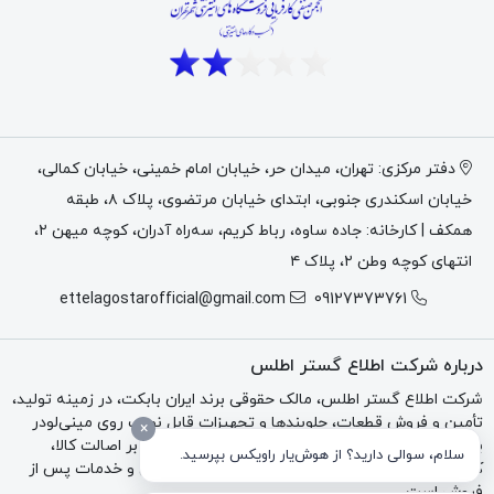
چاله‌کن، پیکور، چنگک و باکت
نیز مشاوره دریافت کند.
مشخصات فنی مینی لودر تارا TARA
100
دفتر مرکزی: تهران، میدان حر، خیابان امام خمینی، خیابان کمالی،
خیابان اسکندری جنوبی، ابتدای خیابان مرتضوی، پلاک ۸، طبقه
ویژگی فنی
مشخصات
همکف | کارخانه: جاده ساوه، رباط کریم، سه‌راه آدران، کوچه میهن ۲،
انتهای کوچه وطن ۲، پلاک ۴
مدل دستگاه
مینی لودر کمرشکن تارا TARA 100
ettelagostarofficial@gmail.com
09127373761
نوع دستگاه
مینی لودر کمرشکن / مفصلی
درباره شرکت اطلاع گستر اطلس
شرکت اطلاع گستر اطلس، مالک حقوقی برند ایران بابکت، در زمینه تولید،
موتور
FAW توربوشارژ
تأمین و فروش قطعات، جلوبندها و تجهیزات قابل نصب روی مینی‌لودر
×
بابکت، تراکتور و بکهو فعالیت می‌کند. تمرکز مجموعه بر اصالت کالا،
سلام، سوالی دارید؟ از هوش‌یار راویکس بپرسید.
نوع موتور
خطی، 4 سیلندر، دیزلی، آب‌خنک
کیفیت فنی، مشاوره تخصصی، فاکتور رسمی، گارانتی و خدمات پس از
فروش است.