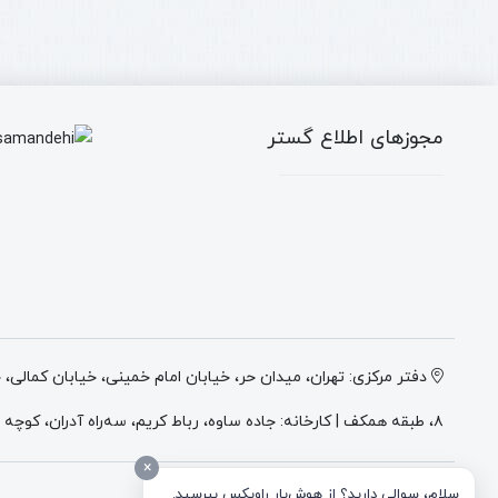
لودر
پمپ
بابکت
انژکتور
چینی
بابکت
سایز
موتور
12x16.5
کوبوتا
1503ES
مجوزهای اطلاع گستر
دفتر مرکزی: تهران، میدان حر، خیابان امام خمینی، خیابان کمالی،
۸، طبقه همکف | کارخانه: جاده ساوه، رباط کریم، سه‌راه آدران، کوچه میهن ۲، انتهای کوچه وطن ۲، پلاک ۴
×
درباره شرکت اطلاع گستر اطلس
سلام، سوالی دارید؟ از هوش‌یار راویکس بپرسید.