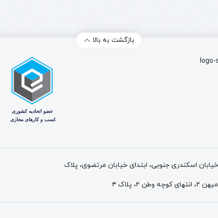
جلوبند
با
بابکت
6
|
|
مناسب
m
بازگشت به بالا
جارو
el
بابکت
at
و
6
انواع
پا
جلوبندها
نا
3
 خیابان اسکندری جنوبی، ابتدای خیابان مرتضوی، پلاک