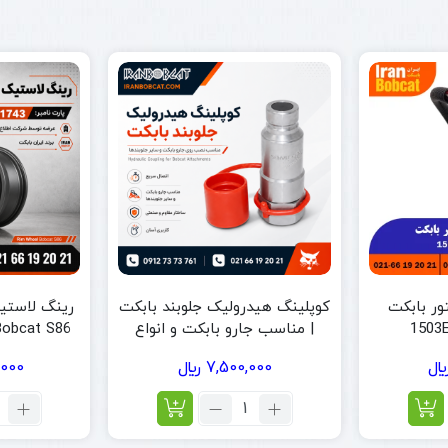
ور بابکت
کوپلینگ هیدرولیک جلوبند بابکت
| مناسب جارو بابکت و انواع
جلوبندها
3
7,500,000
﷼
,000
تعداد:
تع
کوپلینگ
ری
هیدرولیک
ل