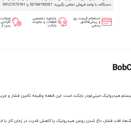
دستگاه، با واحد فروش تماس بگیرید: 02166192021 یا 09127373761
استعلام قیمت روز
مشاوره تخصصی
ضمانت 
و پیش‌فاکتور
قطعات و جلوبند
گارانتی
رسمی
بابکت
پس از 
 اصلی و حیاتی در سیستم هیدرولیک مینی‌لودر بابکت است. این قطعه وظیفه تأمین فشا
 بازو، کندی حرکت جک‌ها، افت فشار، داغ شدن روغن هیدرولیک یا کاهش قدرت در زمان ک