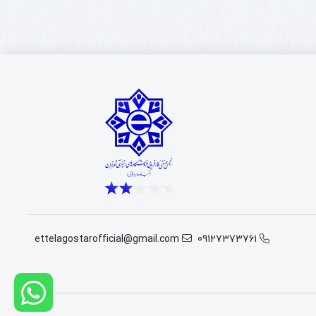
بکت
S8
Ri
Whe
Bobc
S8
رت
مبر
741174
ettelagostarofficial@gmail.com
09127373761