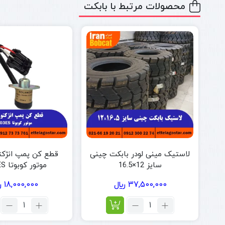
محصولات مرتبط با بابکت
لاستیک مینی لودر بابکت چینی
قطع کن پمپ انژکت
سایز 12×16.5
موتور کوبوتا 1503ES
37,500,000
﷼
18,000,000
﷼
تعداد:
تعداد:
لاستیک
قطع
مینی
کن