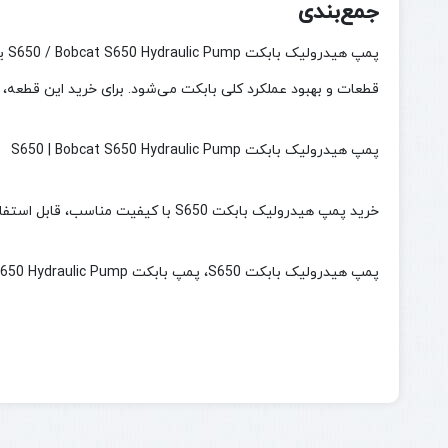
جمع‌بندی
پم
قطعات و بهبود عملکرد کلی بابکت می‌شود. برای خرید این قطعه
پمپ هیدرولیک بابکت S650 | Bobcat S650 Hydraulic Pump
خرید پمپ هیدرولیک بابکت S650 با کیفیت مناسب، قابل استفاده در سیستم هیدرولیک مینی‌لودر Bobcat S650. بررسی مشخصات فنی و تطبیق با شماره سریال دستگاه قبل از خرید.
پمپ هیدرولیک بابکت S650، پمپ بابکت S650، Bobcat S650 Hydraulic Pump، قطعات بابکت S650، لوازم یدکی بابکت، پمپ هیدرولیک مینی لودر بابکت