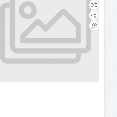
مینی لودر
پیکور یا
بابکت
چکش
بابکت
هیدرولیکی
فوریوز
چنگک
بابکت
شاخک
دراج
لیفتراک
رفسنجان
کاتر یا
آسفالت بر
کمپکتور
جارو
سوییپر
صنعتی
جارو
بابکت
جارو
تراکتور
جارو
لیفتراک