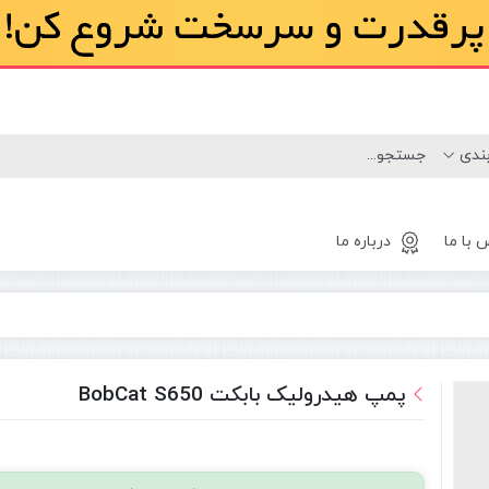
 با ما
درباره ما
لاستیک
مینی لودر
پمپ هیدرولیک بابکت BobCat S650
بابکت