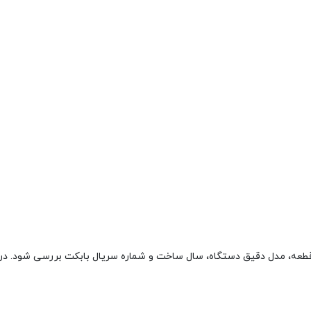
ابکت S650 بهتر است شماره فنی قطعه، مدل دقیق دستگاه، سال ساخت و شماره سریال بابکت ب