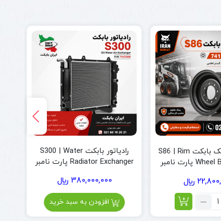
رادیاتور بابکت S300 | Water
رینگ لاستیک بابکت S86 | Rim
Radiator Exchanger پارت نامبر
id
Wheel Bobcat S86 پارت نامبر
6684368 و 7173921
741174
380,000,000
﷼
تم
22,800
﷼
داد:
افزودن به سبد خرید
نگ
استیک