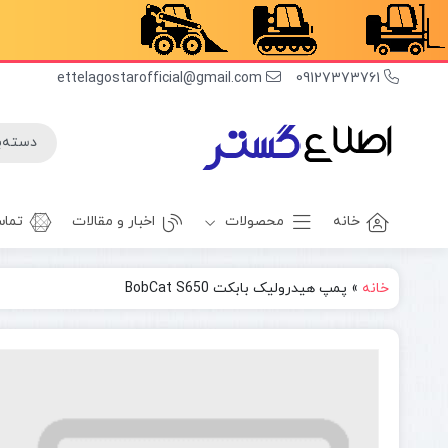
ettelagostarofficial@gmail.com
09127373761
خانه
محصولات
اخبار و مقالات
تماس
خانه
»
پمپ هیدرولیک بابکت BobCat S650
غلطک
برف روب
راهسازی
بیل بکهو
بیل
غلطک
مکانیکی
آسفالت
مینی بیل
جلوبند چاله
مکانیکی
کن