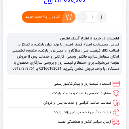
52,000,000
﷼
تعداد:
افزودن به سبد خرید
استارت
بابکت
S86
اطمینان در خرید از اطلاع گستر اطلس
|
تمامی محصولات اطلاع گستر اطلس با برند ایران بابکت، با تمرکز بر
Starter
اصالت کالا، کیفیت فنی، سازگاری با مینی‌لودر بابکت، مشاوره تخصصی،
Bobcat
امکان سفارش‌سازی، فاکتور رسمی، گارانتی و خدمات پس از فروش
S86
عرضه می‌شوند. برای استعلام قیمت روز و بررسی سازگاری محصول با
دستگاه، با واحد فروش تماس بگیرید: 02166192021 یا 09127373761
پارت
نامبر
6685190
استعلام قیمت روز و پیش‌فاکتور رسمی
مشاوره تخصصی قطعات و جلوبند بابکت
ضمانت اصالت، گارانتی و خدمات پس از فروش
تولید و تأمین تخصصی تجهیزات بابکت
ارسال سراسر کشور و هماهنگی نصب