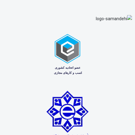
تعداد دندانه
11 دندانه
پارت
نامبر
جهت چرخش
ساعت‌گرد / Clockwise
7411743
نوع نصب
پیچ‌شونده / Bolt-on
جنس پوسته
آلومینیوم
وزن اعلامی بابکت
حدود 16.60 lbs
شماره‌های قبلی جایگزین‌شده
7283321، 6676957، 6667587
کمپانی Bobcat اعلام کرده که شماره‌های قبلی
7283321، 6676957
و 6667587
با پارت نامبر
6685190
جایگزین شده‌اند و این قطعه
به‌عنوان جایگزین مستقیم معرفی شده است.
این استارت روی چه مدل‌هایی نصب
می‌شود؟
این استارت علاوه بر
بابکت S86 / Bobcat S86
، در لیست سازگاری