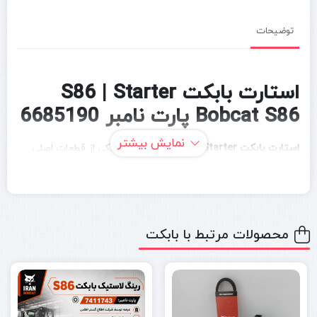
توضیحات
استارت بابکت S86 | Starter
Bobcat S86 پارت نامبر 6685190
نمایش بیشتر
استارت بابکت S86 / Bobcat S86 Starter
یکی از قطعات اصلی
سیستم راه‌اندازی موتور در مینی لودر بابکت S86 است. وظیفه این
قطعه، درگیر کردن دنده استارت با فلایویل موتور و چرخاندن اولیه
موتور برای روشن شدن دستگاه است. در ماشین‌آلات سنگین مانند
محصولات مرتبط با بابکت
بابکت، سلامت استارت اهمیت زیادی دارد؛ زیرا ضعف در استارت
می‌تواند باعث بد روشن شدن دستگاه، فشار به باتری، آسیب به
کابل‌ها و اختلال در شروع کار روزانه شود.