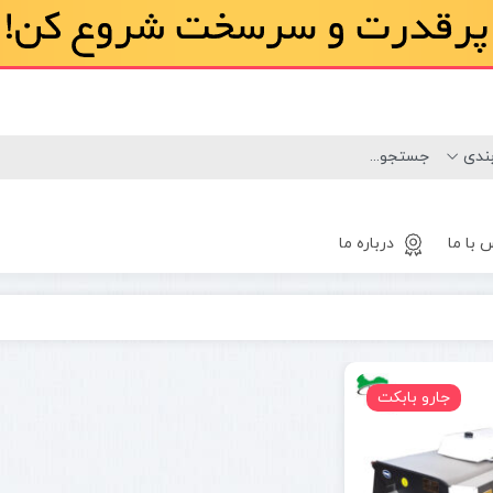
 با ما
درباره ما
لاستیک
مینی لودر
جارو بابکت
بابکت