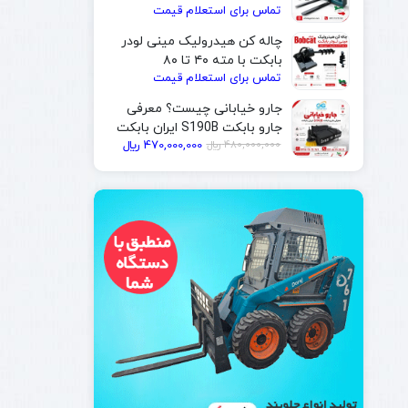
تماس برای استعلام قیمت
| ایران بابکت
چاله کن هیدرولیک مینی لودر
بابکت با مته ۴۰ تا ۸۰
تماس برای استعلام قیمت
سانتی‌متر | ایران بابکت
جارو خیابانی چیست؟ معرفی
جارو بابکت S190B ایران بابکت
قیمت
قیمت
480,000,000
﷼
470,000,000
﷼
فعلی
اصلی
480,000,000 ﷼
470,000,000 ﷼
بود.
است.