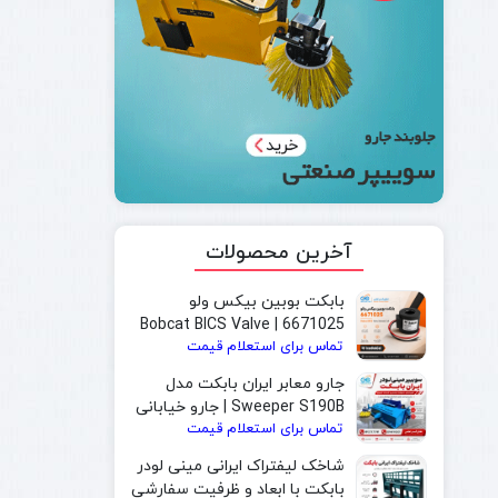
آخرین محصولات
بابکت بوبین بیکس ولو
6671025 | Bobcat BICS Valve
تماس برای استعلام قیمت
Solenoid Coil
جارو معابر ایران بابکت مدل
Sweeper S190B | جارو خیابانی
تماس برای استعلام قیمت
و جارو بابکت مخصوص شهرداری
شاخک لیفتراک ایرانی مینی لودر
بابکت با ابعاد و ظرفیت سفارشی