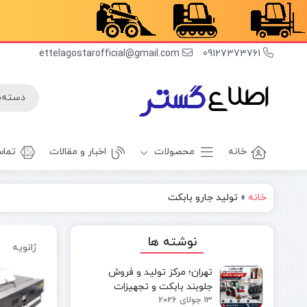
ettelagostarofficial@gmail.com
09127373761
خانه
محصولات
اخبار و مقالات
تماس
خانه
»
تولید جارو بابکت
غلطک
برف روب
راهسازی
بیل بکهو
نوشته ها
ژانویه
بیل
غلطک
مکانیکی
آسفالت
تهران؛ مرکز تولید و فروش
مینی بیل
جلوبند چاله
جلوبند بابکت و تجهیزات
مکانیکی
کن
13 جولای 2026
مینی‌لودر در ایران