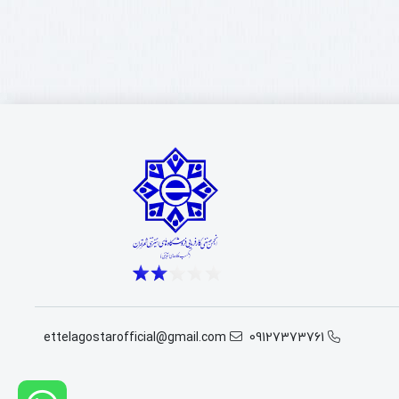
ettelagostarofficial@gmail.com
09127373761