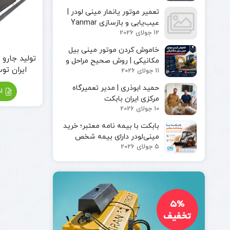
مینی لودر
پیکور یا
تعمیر موتور یانمار مینی لودر |
بابکت
چکش
عیب‌یابی و بازسازی Yanmar
بابکت
هیدرولیکی
12 جولای 2026
Engine
فوریوز
چنگک
بابکت
خاموش کردن موتور مینی بیل
شاخک
تولید جارو 
دراج
مکانیکی | روش صحیح مراحل و
لیفتراک
ایران توس
11 جولای 2026
رفسنجان
ایمن توقف دستگاه
کاتر یا
حمید ابوذری | مدیر تعمیرگاه
آسفالت بر
اد
مرکزی ایران بابکت
کمپکتور
10 جولای 2026
جارو
سوییپر
بابکت با بیمه‌ نامه معتبر؛ خرید
صنعتی
مینی‌لودر دارای بیمه شخص
جارو
5 جولای 2026
ثالث و بیمه بدنه ماشین‌آلات
بابکت
جارو
تراکتور
جارو
لیفتراک