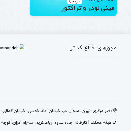
مجوزهای اطلاع گستر
دفتر مرکزی: تهران، میدان حر، خیابان امام خمینی، خیابان کمالی،
۸، طبقه همکف | کارخانه: جاده ساوه، رباط کریم، سه‌راه آدران، کوچه میهن ۲، انتهای کوچه وطن ۲، پلاک ۴