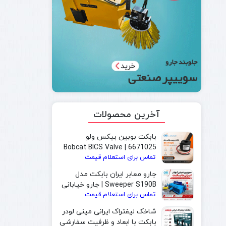
آخرین محصولات
بابکت بوبین بیکس ولو
6671025 | Bobcat BICS Valve
تماس برای استعلام قیمت
Solenoid Coil
جارو معابر ایران بابکت مدل
Sweeper S190B | جارو خیابانی
تماس برای استعلام قیمت
و جارو بابکت مخصوص شهرداری
شاخک لیفتراک ایرانی مینی لودر
بابکت با ابعاد و ظرفیت سفارشی