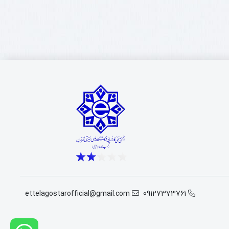
ettelagostarofficial@gmail.com
09127373761