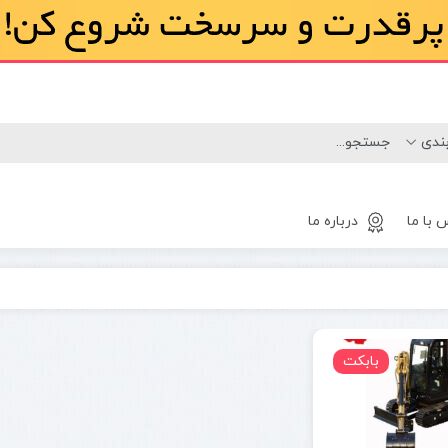
 با ما
درباره ما
لاستیک
مینی لودر
بابکت
بابکت