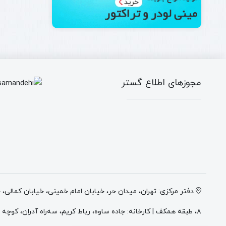
مجوزهای اطلاع گستر
دفتر مرکزی: تهران، میدان حر، خیابان امام خمینی، خیابان کمالی،
۸، طبقه همکف | کارخانه: جاده ساوه، رباط کریم، سه‌راه آدران، کوچه میهن ۲، انتهای کوچه وطن ۲، پلاک ۴