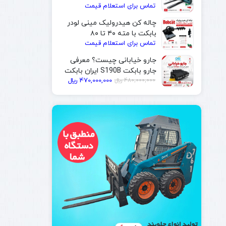
تماس برای استعلام قیمت
| ایران بابکت
چاله کن هیدرولیک مینی لودر
بابکت با مته ۴۰ تا ۸۰
تماس برای استعلام قیمت
سانتی‌متر | ایران بابکت
جارو خیابانی چیست؟ معرفی
جارو بابکت S190B ایران بابکت
480,000,000
﷼
470,000,000
﷼