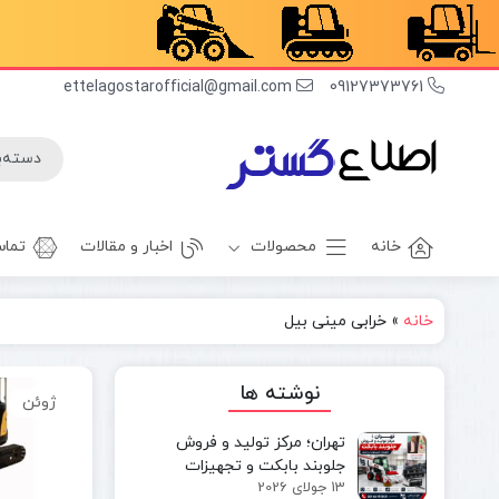
ettelagostarofficial@gmail.com
09127373761
خانه
محصولات
اخبار و مقالات
تماس
خانه
»
خرابی مینی بیل
غلطک
برف روب
راهسازی
بیل بکهو
نوشته ها
ژوئن
بیل
غلطک
مکانیکی
آسفالت
تهران؛ مرکز تولید و فروش
مینی بیل
جلوبند چاله
جلوبند بابکت و تجهیزات
مکانیکی
کن
13 جولای 2026
مینی‌لودر در ایران