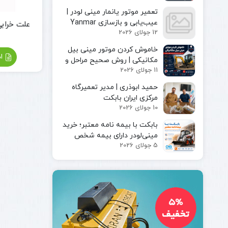
مینی لودر
پیکور یا
تعمیر موتور یانمار مینی لودر |
بابکت
چکش
عیب‌یابی و بازسازی Yanmar
علت خرابی
بابکت
هیدرولیکی
12 جولای 2026
Engine
فوریوز
چنگک
بابکت
خاموش کردن موتور مینی بیل
شاخک
اد
دراج
مکانیکی | روش صحیح مراحل و
لیفتراک
11 جولای 2026
رفسنجان
ایمن توقف دستگاه
کاتر یا
حمید ابوذری | مدیر تعمیرگاه
آسفالت بر
مرکزی ایران بابکت
کمپکتور
10 جولای 2026
جارو
سوییپر
بابکت با بیمه‌ نامه معتبر؛ خرید
صنعتی
مینی‌لودر دارای بیمه شخص
جارو
5 جولای 2026
ثالث و بیمه بدنه ماشین‌آلات
بابکت
جارو
تراکتور
جارو
لیفتراک