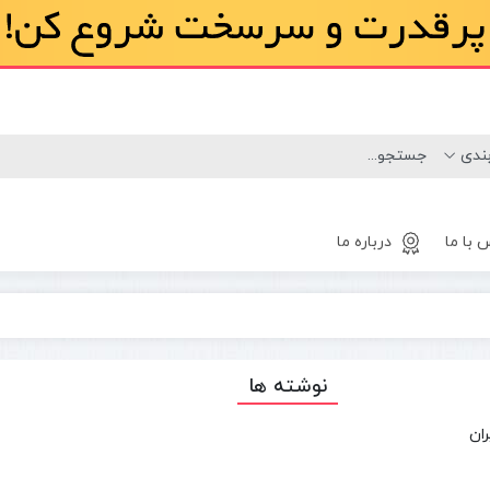
 با ما
درباره ما
لاستیک
مینی لودر
نوشته ها
بابکت
بابکت
ران