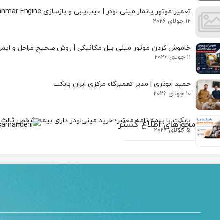
مینی لودر
پیکور یا
تعمیر موتور یانمار مینی لودر | عیب‌یابی و بازسازی Yanmar Engine
بابکت
چکش
12 جولای 2026
علت خرابی
بابکت
هیدرولیکی
فوریوز
چنگک
بابکت
خاموش کردن موتور مینی بیل مکانیکی | روش صحیح مراحل و ایم
شاخک
اد
11 جولای 2026
دراج
لیفتراک
رفسنجان
کاتر یا
حمید ابوذری | مدیر تعمیرگاه مرکزی ایران بابکت
آسفالت بر
10 جولای 2026
کمپکتور
جارو
سوییپر
بابکت با بیمه‌ نامه معتبر؛ خرید مینی‌لودر دارای بیمه شخص ثالث
مجوزهای اطلاع گستر
صنعتی
5 جولای 2026
جارو
بابکت
جارو
تراکتور
جارو
لیفتراک