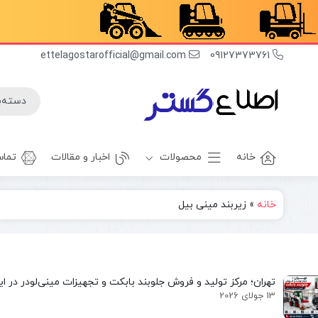
ettelagostarofficial@gmail.com
09127373761
خانه
محصولات
اخبار و مقالات
تماس
خانه
»
زیربند مینی بیل
غلطک
برف روب
راهسازی
بیل بکهو
ژوئن
بیل
غلطک
مکانیکی
آسفالت
تهران؛ مرکز تولید و فروش جلوبند بابکت و تجهیزات مینی‌لودر در ای
مینی بیل
جلوبند چاله
13 جولای 2026
مکانیکی
کن