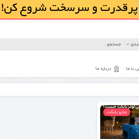
 با ما
درباره ما
لاستیک
مینی لودر
جارو بابکت
بابکت