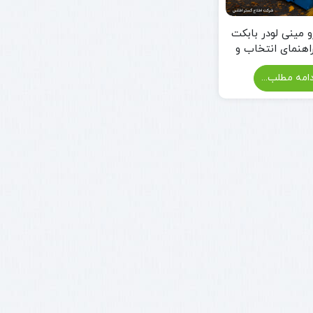
و مینی لودر بابکت
هنمای انتخاب و
رو ایران بابکت
امه مطلب...