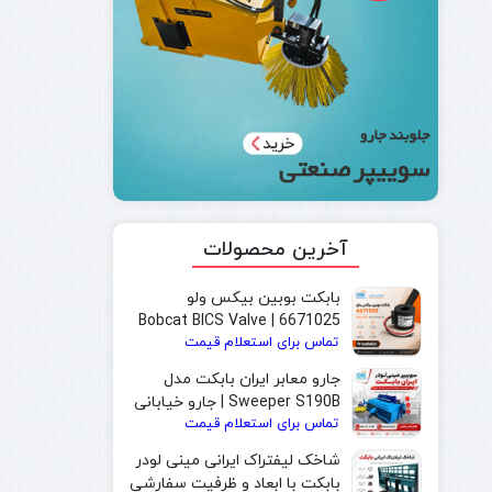
آخرین محصولات
بابکت بوبین بیکس ولو
6671025 | Bobcat BICS Valve
تماس برای استعلام قیمت
Solenoid Coil
جارو معابر ایران بابکت مدل
Sweeper S190B | جارو خیابانی
تماس برای استعلام قیمت
و جارو بابکت مخصوص شهرداری
شاخک لیفتراک ایرانی مینی لودر
بابکت با ابعاد و ظرفیت سفارشی