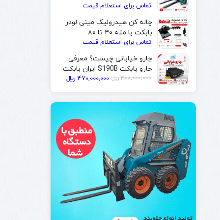
تماس برای استعلام قیمت
| ایران بابکت
چاله کن هیدرولیک مینی لودر
بابکت با مته ۴۰ تا ۸۰
تماس برای استعلام قیمت
سانتی‌متر | ایران بابکت
جارو خیابانی چیست؟ معرفی
جارو بابکت S190B ایران بابکت
480,000,000
﷼
470,000,000
﷼