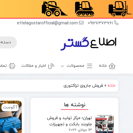
ettelagostarofficial@gmail.com
09127373761
خانه
محصولات
اخبار و مقالات
تماس
خانه
»
فروش جاروی تراکتوری
غلطک
برف روب
راهسازی
بیل بکهو
نوشته ها
آگوست
بیل
غلطک
مکانیکی
آسفالت
تهران؛ مرکز تولید و فروش
مینی بیل
جلوبند چاله
جلوبند بابکت و تجهیزات
مکانیکی
کن
13 جولای 2026
مینی‌لودر در ایران