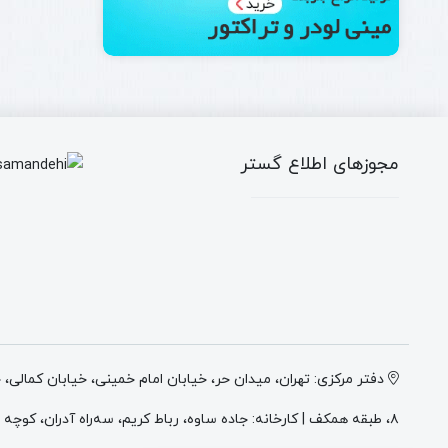
مجوزهای اطلاع گستر
دفتر مرکزی: تهران، میدان حر، خیابان امام خمینی، خیابان کمالی،
۸، طبقه همکف | کارخانه: جاده ساوه، رباط کریم، سه‌راه آدران، کوچه میهن ۲، انتهای کوچه وطن ۲، پلاک ۴