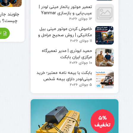
مینی لودر
پیکور یا
تعمیر موتور یانمار مینی لودر |
بابکت
چکش
عیب‌یابی و بازسازی Yanmar
جلوبند جار
بابکت
هیدرولیکی
12 جولای 2026
Engine
چیست؟ را
فوریوز
چنگک
خرید جا
بابکت
خاموش کردن موتور مینی بیل
شاخک
اد
دراج
مکانیکی | روش صحیح مراحل و
لیفتراک
11 جولای 2026
رفسنجان
ایمن توقف دستگاه
کاتر یا
حمید ابوذری | مدیر تعمیرگاه
آسفالت بر
مرکزی ایران بابکت
کمپکتور
10 جولای 2026
جارو
سوییپر
بابکت با بیمه‌ نامه معتبر؛ خرید
صنعتی
مینی‌لودر دارای بیمه شخص
جارو
5 جولای 2026
ثالث و بیمه بدنه ماشین‌آلات
بابکت
جارو
تراکتور
جارو
لیفتراک