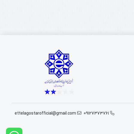
ettelagostarofficial@gmail.com
09127373761