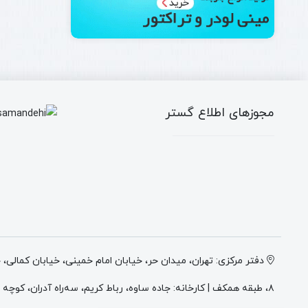
مجوزهای اطلاع گستر
دفتر مرکزی: تهران، میدان حر، خیابان امام خمینی، خیابان کمالی،
۸، طبقه همکف | کارخانه: جاده ساوه، رباط کریم، سه‌راه آدران، کوچه میهن ۲، انتهای کوچه وطن ۲، پلاک ۴