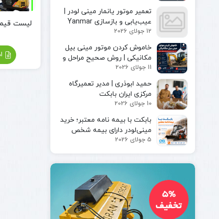
مینی لودر
پیکور یا
تعمیر موتور یانمار مینی لودر |
بابکت
چکش
عیب‌یابی و بازسازی Yanmar
لیست قیمت
بابکت
هیدرولیکی
12 جولای 2026
Engine
فوریوز
چنگک
بابکت
خاموش کردن موتور مینی بیل
شاخک
اد
دراج
مکانیکی | روش صحیح مراحل و
لیفتراک
11 جولای 2026
رفسنجان
ایمن توقف دستگاه
کاتر یا
حمید ابوذری | مدیر تعمیرگاه
آسفالت بر
مرکزی ایران بابکت
کمپکتور
10 جولای 2026
جارو
سوییپر
بابکت با بیمه‌ نامه معتبر؛ خرید
صنعتی
مینی‌لودر دارای بیمه شخص
جارو
5 جولای 2026
ثالث و بیمه بدنه ماشین‌آلات
بابکت
جارو
تراکتور
جارو
لیفتراک