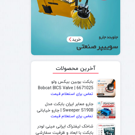
آخرین محصولات
بابکت بوبین بیکس ولو
6671025 | Bobcat BICS Valve
تماس برای استعلام قیمت
Solenoid Coil
جارو معابر ایران بابکت مدل
Sweeper S190B | جارو خیابانی
تماس برای استعلام قیمت
و جارو بابکت مخصوص شهرداری
شاخک لیفتراک ایرانی مینی لودر
بابکت با ابعاد و ظرفیت سفارشی