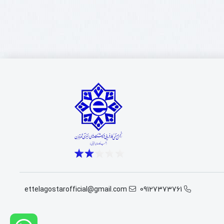
ettelagostarofficial@gmail.com
09127373761