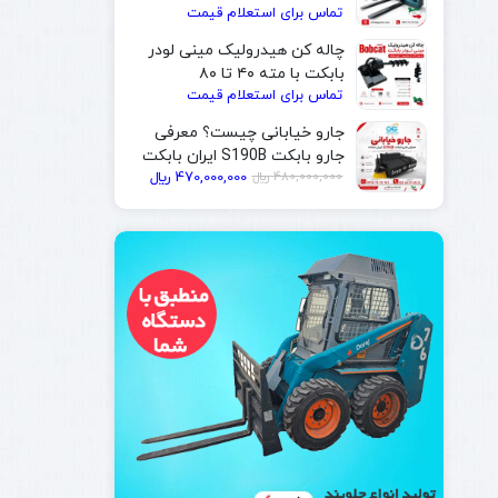
تماس برای استعلام قیمت
| ایران بابکت
چاله کن هیدرولیک مینی لودر
بابکت با مته ۴۰ تا ۸۰
تماس برای استعلام قیمت
سانتی‌متر | ایران بابکت
جارو خیابانی چیست؟ معرفی
جارو بابکت S190B ایران بابکت
قیمت
قیمت
480,000,000
﷼
470,000,000
﷼
فعلی
اصلی
480,000,000 ﷼
470,000,000 ﷼
بود.
است.