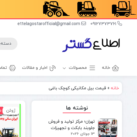
ettelagostarofficial@gmail.com
09127373761
خانه
محصولات
اخبار و مقالات
تماس
خانه
»
قیمت بیل مکانیکی کوچک باغی
غلطک
برف روب
راهسازی
بیل بکهو
نوشته ها
ژوئن
م
بیل
غلطک
مکانیکی
آسفالت
تهران؛ مرکز تولید و فروش
مینی بیل
جلوبند چاله
جلوبند بابکت و تجهیزات
مکانیکی
کن
13 جولای 2026
مینی‌لودر در ایران