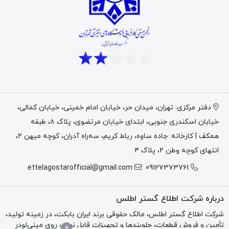
دفتر مرکزی: تهران، میدان حر، خیابان امام خمینی، خیابان کمالی،
خیابان اسکندری جنوبی، ابتدای خیابان مرتضوی، پلاک ۸، طبقه
همکف | کارخانه: جاده ساوه، رباط کریم، سه‌راه آدران، کوچه میهن ۲،
انتهای کوچه وطن ۲، پلاک ۴
ettelagostarofficial@gmail.com
09127373761
درباره شرکت اطلاع گستر اطلس
شرکت اطلاع گستر اطلس، مالک حقوقی برند ایران بابکت، در زمینه تولید،
تأمین و فروش قطعات، جلوبندها و تجهیزات قابل نصب روی مینی‌لودر
×