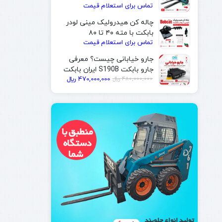
تماس برای استعلام قیمت
| ایران بابکت
چاله کن هیدرولیک مینی لودر
بابکت با مته ۴۰ تا ۸۰
تماس برای استعلام قیمت
سانتی‌متر | ایران بابکت
جارو خیابانی چیست؟ معرفی
جارو بابکت S190B ایران بابکت
قیمت
قیمت
480,000,000
﷼
470,000,000
﷼
فعلی
اصلی
480,000,000 ﷼
470,000,000 ﷼
بود.
است.