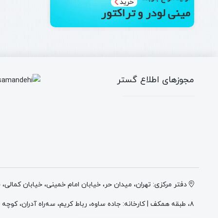
مجوزهای اطلاع گستر
دفتر مرکزی: تهران، میدان حر، خیابان امام خمینی، خیابان کمالی،
۸، طبقه همکف | کارخانه: جاده ساوه، رباط کریم، سه‌راه آدران، کوچه میهن ۲، انتهای کوچه وطن ۲، پلاک ۴