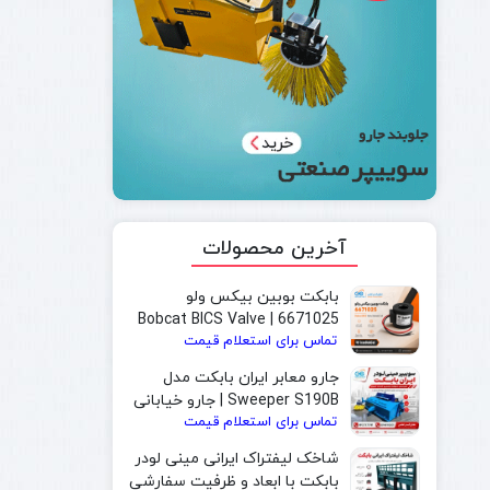
آخرین محصولات
بابکت بوبین بیکس ولو
6671025 | Bobcat BICS Valve
تماس برای استعلام قیمت
Solenoid Coil
جارو معابر ایران بابکت مدل
Sweeper S190B | جارو خیابانی
تماس برای استعلام قیمت
و جارو بابکت مخصوص شهرداری
شاخک لیفتراک ایرانی مینی لودر
بابکت با ابعاد و ظرفیت سفارشی