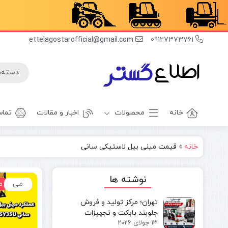
ettelagostarofficial@gmail.com
09127373761
خانه
محصولات
اخبار و مقالات
تماس
خانه
»
قیمت مینی بیل لاستیکی سانی
غلطک
برف روب
راهسازی
بیل بکهو
نوشته ها
می
م
بیل
غلطک
مکانیکی
آسفالت
تهران؛ مرکز تولید و فروش
مینی بیل
جلوبند چاله
جلوبند بابکت و تجهیزات
مکانیکی
کن
13 جولای 2026
مینی‌لودر در ایران