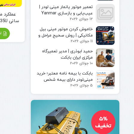
مینی لودر
پیکور یا
تعمیر موتور یانمار مینی لودر |
بابکت
چکش
عیب‌یابی و بازسازی Yanmar
عملکرد م
بابکت
هیدرولیکی
12 جولای 2026
Engine
سانی SY35U در پروژه شهری
فوریوز
چنگک
بابکت
خاموش کردن موتور مینی بیل
شاخک
اد
دراج
مکانیکی | روش صحیح مراحل و
لیفتراک
11 جولای 2026
رفسنجان
ایمن توقف دستگاه
کاتر یا
حمید ابوذری | مدیر تعمیرگاه
آسفالت بر
مرکزی ایران بابکت
کمپکتور
10 جولای 2026
جارو
سوییپر
بابکت با بیمه‌ نامه معتبر؛ خرید
صنعتی
مینی‌لودر دارای بیمه شخص
جارو
5 جولای 2026
ثالث و بیمه بدنه ماشین‌آلات
بابکت
جارو
تراکتور
جارو
لیفتراک