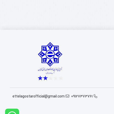
ettelagostarofficial@gmail.com
09127373761