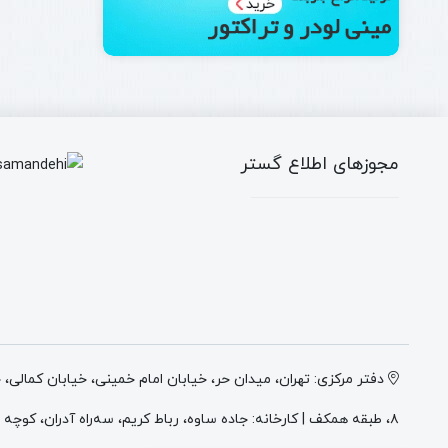
مجوزهای اطلاع گستر
دفتر مرکزی: تهران، میدان حر، خیابان امام خمینی، خیابان کمالی،
۸، طبقه همکف | کارخانه: جاده ساوه، رباط کریم، سه‌راه آدران، کوچه میهن ۲، انتهای کوچه وطن ۲، پلاک ۴