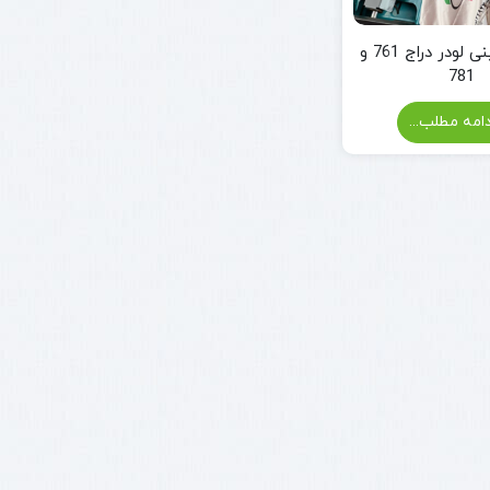
مقایسه مینی لودر دراج 761 و
781
امه مطلب...