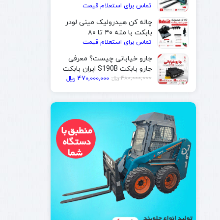
تماس برای استعلام قیمت
| ایران بابکت
چاله کن هیدرولیک مینی لودر
بابکت با مته ۴۰ تا ۸۰
تماس برای استعلام قیمت
سانتی‌متر | ایران بابکت
جارو خیابانی چیست؟ معرفی
جارو بابکت S190B ایران بابکت
قیمت
قیمت
480,000,000
﷼
470,000,000
﷼
فعلی
اصلی
480,000,000 ﷼
470,000,000 ﷼
بود.
است.