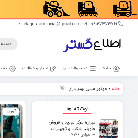
ettelagostarofficial@gmail.com
09127373761
خانه
محصولات
اخبار و مقالات
تماس
خانه
»
موتور مینی لودر دراج 781
غلطک
برف روب
راهسازی
بیل بکهو
نوشته ها
آوریل
بیل
غلطک
مکانیکی
آسفالت
تهران؛ مرکز تولید و فروش
مینی بیل
جلوبند چاله
جلوبند بابکت و تجهیزات
مکانیکی
کن
13 جولای 2026
مینی‌لودر در ایران