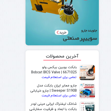
آخرین محصولات
بابکت بوبین بیکس ولو
6671025 | Bobcat BICS Valve
تماس برای استعلام قیمت
Solenoid Coil
جارو معابر ایران بابکت مدل
Sweeper S190B | جارو خیابانی
تماس برای استعلام قیمت
و جارو بابکت مخصوص شهرداری
شاخک لیفتراک ایرانی مینی لودر
بابکت با ابعاد و ظرفیت سفارشی