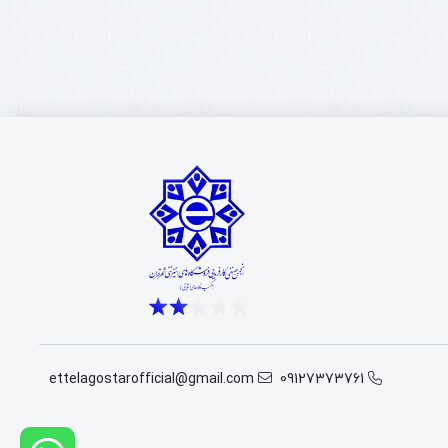
ettelagostarofficial@gmail.com
09127373761