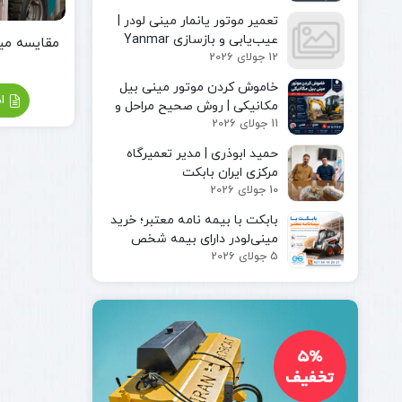
مینی لودر
پیکور یا
تعمیر موتور یانمار مینی لودر |
بابکت
چکش
عیب‌یابی و بازسازی Yanmar
بابکت
هیدرولیکی
12 جولای 2026
Engine
فوریوز
چنگک
بابکت
خاموش کردن موتور مینی بیل
شاخک
اد
دراج
مکانیکی | روش صحیح مراحل و
لیفتراک
11 جولای 2026
رفسنجان
ایمن توقف دستگاه
کاتر یا
حمید ابوذری | مدیر تعمیرگاه
آسفالت بر
مرکزی ایران بابکت
کمپکتور
10 جولای 2026
جارو
سوییپر
بابکت با بیمه‌ نامه معتبر؛ خرید
صنعتی
مینی‌لودر دارای بیمه شخص
جارو
5 جولای 2026
ثالث و بیمه بدنه ماشین‌آلات
بابکت
جارو
تراکتور
جارو
لیفتراک