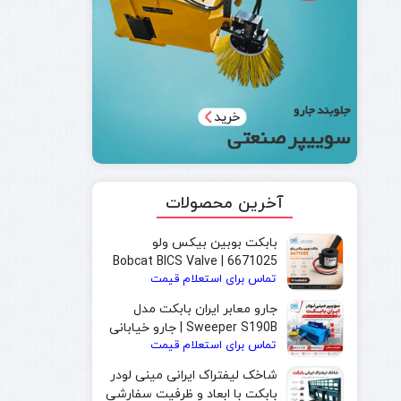
آخرین محصولات
بابکت بوبین بیکس ولو
6671025 | Bobcat BICS Valve
تماس برای استعلام قیمت
Solenoid Coil
جارو معابر ایران بابکت مدل
Sweeper S190B | جارو خیابانی
تماس برای استعلام قیمت
و جارو بابکت مخصوص شهرداری
شاخک لیفتراک ایرانی مینی لودر
بابکت با ابعاد و ظرفیت سفارشی