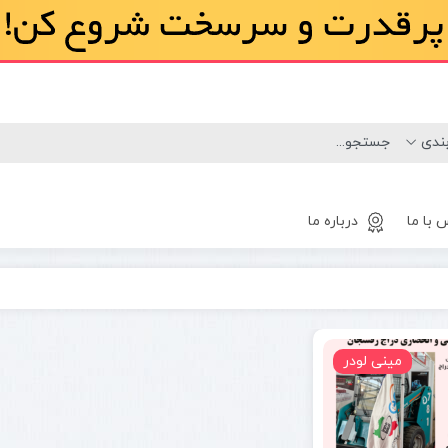
 با ما
درباره ما
لاستیک
مینی لودر
مینی لودر
بابکت