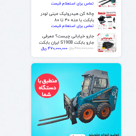
تماس برای استعلام قیمت
| ایران بابکت
چاله کن هیدرولیک مینی لودر
بابکت با مته ۴۰ تا ۸۰
تماس برای استعلام قیمت
سانتی‌متر | ایران بابکت
جارو خیابانی چیست؟ معرفی
جارو بابکت S190B ایران بابکت
480,000,000
﷼
470,000,000
﷼