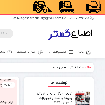
ettelagostarofficial@gmail.com
09127373761
خانه
محصولات
اخبار و مقالات
تماس
خانه
»
نمایندگی رسمی دراج
غلطک
برف روب
راهسازی
بیل بکهو
نوشته ها
ژانویه
بیل
غلطک
مکانیکی
آسفالت
تهران؛ مرکز تولید و فروش
مینی بیل
جلوبند چاله
جلوبند بابکت و تجهیزات
مکانیکی
کن
13 جولای 2026
مینی‌لودر در ایران