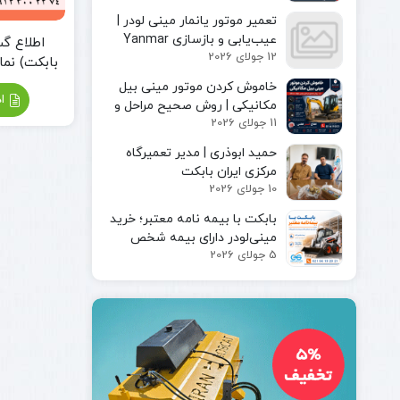
مینی لودر
پیکور یا
تعمیر موتور یانمار مینی لودر |
بابکت
چکش
عیب‌یابی و بازسازی Yanmar
اطلاع گس
بابکت
هیدرولیکی
12 جولای 2026
Engine
بابکت) نما
فوریوز
چنگک
رفسنج
بابکت
خاموش کردن موتور مینی بیل
شاخک
اد
دراج
مکانیکی | روش صحیح مراحل و
لیفتراک
11 جولای 2026
رفسنجان
ایمن توقف دستگاه
کاتر یا
حمید ابوذری | مدیر تعمیرگاه
آسفالت بر
مرکزی ایران بابکت
کمپکتور
10 جولای 2026
جارو
سوییپر
بابکت با بیمه‌ نامه معتبر؛ خرید
صنعتی
مینی‌لودر دارای بیمه شخص
جارو
5 جولای 2026
ثالث و بیمه بدنه ماشین‌آلات
بابکت
جارو
تراکتور
جارو
لیفتراک