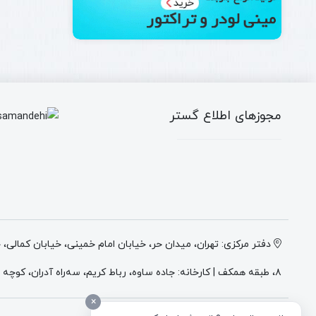
مجوزهای اطلاع گستر
دفتر مرکزی: تهران، میدان حر، خیابان امام خمینی، خیابان کمالی،
۸، طبقه همکف | کارخانه: جاده ساوه، رباط کریم، سه‌راه آدران، کوچه میهن ۲، انتهای کوچه وطن ۲، پلاک ۴
×
درباره شرکت اطلاع گستر اطلس