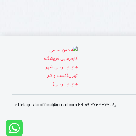
ettelagostarofficial@gmail.com
09127373761