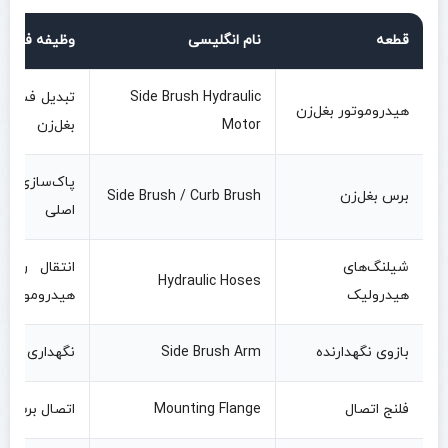
قطعه
نام انگلیسی
وظیفه فنی
Side Brush Hydraulic
تبدیل فشار 
هیدروموتور بغل‌زن
Motor
بغل‌زن
پاک‌سازی کنا
برس بغل‌زن
Side Brush / Curb Brush
اصلی
شیلنگ‌های
انتقال روغ
Hydraulic Hoses
هیدرولیک
هیدروموتور
بازوی نگهدارنده
Side Brush Arm
نگهداری مجمو
فلنج اتصال
Mounting Flange
اتصال برس به