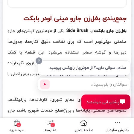
جمع‌بندی بغل‌زن جارو مینی‌ لودر بابکت
بغل‌زن جارو بابکت
یا
Side Brush
یکی از مهم‌ترین آپشن‌های جارو
صنعتی مینی‌لودر است که برای نظافت دقیق کناره‌ها، جدول‌ها،
دیوارها و گوشه معابر استفاده می‌شود. این قطعه با کمک
×
هیدروموتور، برس دیسکی، شیلنگ‌های هیدرولیک، بازوی نگهدارنده
سلام، سوالی دارید؟ از هوش‌یار راویکس بپرسید.
و فلنج اتصال کار می‌کند و آلودگی‌های خارج از دسترس برس اصلی را
➤
به سمت مسیر جارو هدایت می‌کند.
اگر هدف، نظافت حرفه‌ای معابر شهری، کارخانه‌ها، پارکینگ‌ها،
پشتیبانی هوشمند
محوطه‌های صنعتی، پایانه‌ها و پروژه‌های خدمات شهری باشد، جارو
بابکت مجهز به بغل‌زن یا جدول‌شور، انتخابی کامل‌تر و کاربردی‌تر
0
0
نمایش سایدبار
صفحه اصلی
مقایسه
سبد خرید
نسبت به جاروهای ساده بدون بغل‌زن خواهد بود.