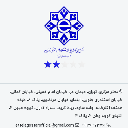
دفتر مرکزی: تهران، میدان حر، خیابان امام خمینی، خیابان کمالی،
خیابان اسکندری جنوبی، ابتدای خیابان مرتضوی، پلاک ۸، طبقه
همکف | کارخانه: جاده ساوه، رباط کریم، سه‌راه آدران، کوچه میهن ۲،
انتهای کوچه وطن ۲، پلاک ۴
ettelagostarofficial@gmail.com
09127373761