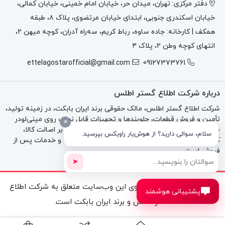
دفتر مرکزی: تهران، میدان حر، خیابان امام خمینی، خیابان کمالی،
خیابان اسکندری جنوبی، ابتدای خیابان مرتضوی، پلاک ۸، طبقه
همکف | کارخانه: جاده ساوه، رباط کریم، سه‌راه آدران، کوچه میهن ۲،
انتهای کوچه وطن ۲، پلاک ۴
ettelagostarofficial@gmail.com
09127373761
درباره شرکت اطلاع گستر اطلس
شرکت اطلاع گستر اطلس، مالک حقوقی برند ایران بابکت، در زمینه تولید،
تأمین و فروش قطعات، جلوبندها و تجهیزات قابل نصب روی مینی‌لودر
×
بابکت، تراکتور و بکهو فعالیت می‌کند. تمرکز مجموعه بر اصالت کالا،
سلام، سوالی دارید؟ از هوش‌یار راویکس بپرسید.
کیفیت فنی، مشاوره تخصصی، فاکتور رسمی، گارانتی و خدمات پس از
فروش است.
➤
تمامی حقوق مادی و معنوی این وب‌سایت متعلق به شرکت اطلاع
پشتیبانی هوشمند
گستر اطلس و برند ایران بابکت است.