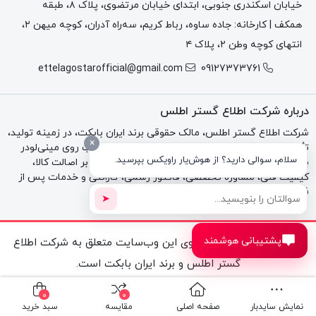
خیابان اسکندری جنوبی، ابتدای خیابان مرتضوی، پلاک ۸، طبقه
همکف | کارخانه: جاده ساوه، رباط کریم، سه‌راه آدران، کوچه میهن ۲،
انتهای کوچه وطن ۲، پلاک ۴
ettelagostarofficial@gmail.com
09127373761
درباره شرکت اطلاع گستر اطلس
شرکت اطلاع گستر اطلس، مالک حقوقی برند ایران بابکت، در زمینه تولید،
×
تأمین و فروش قطعات، جلوبندها و تجهیزات قابل نصب روی مینی‌لودر
سلام، سوالی دارید؟ از هوش‌یار راویکس بپرسید.
بابکت، تراکتور و بکهو فعالیت می‌کند. تمرکز مجموعه بر اصالت کالا،
کیفیت فنی، مشاوره تخصصی، فاکتور رسمی، گارانتی و خدمات پس از
فروش است.
➤
پشتیبانی هوشمند
تمامی حقوق مادی و معنوی این وب‌سایت متعلق به شرکت اطلاع
گستر اطلس و برند ایران بابکت است.
0
0
نمایش سایدبار
صفحه اصلی
مقایسه
سبد خرید