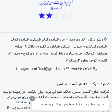
دفتر مرکزی: تهران، میدان حر، خیابان امام خمینی، خیابان کمالی،
خیابان اسکندری جنوبی، ابتدای خیابان مرتضوی، پلاک ۸، طبقه
همکف | کارخانه: جاده ساوه، رباط کریم، سه‌راه آدران، کوچه میهن ۲،
انتهای کوچه وطن ۲، پلاک ۴
ettelagostarofficial@gmail.com
09127373761
درباره شرکت اطلاع گستر اطلس
شرکت اطلاع گستر اطلس، مالک حقوقی برند ایران بابکت، در زمینه تولید،
تأمین و فروش قطعات، جلوبندها و تجهیزات قابل نصب روی مینی‌لودر
×
بابکت، تراکتور و بکهو فعالیت می‌کند. تمرکز مجموعه بر اصالت کالا،
سلام، سوالی دارید؟ از هوش‌یار راویکس بپرسید.
کیفیت فنی، مشاوره تخصصی، فاکتور رسمی، گارانتی و خدمات پس از