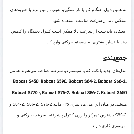
به همین دلیل، هنگام کار با بار سنگین، شیب، زمین نرم یا جلوبندهای
سنگین باید از سرعت مناسب استفاده شود.
استفاده نادرست از سرعت بالا ممکن است کنترل دستگاه را کاهش
دهد یا فشار بیشتری به سیستم حرکتی وارد کند.
جمع‌بندی
مدل‌های جدید بابکت که با سیستم دو سرعته شناخته می‌شوند شامل
Bobcat S450، Bobcat S590، Bobcat S64-2، Bobcat S66-2،
Bobcat S76-2، Bobcat S86-2، Bobcat S650 و Bobcat S770
هستند. در میان این مدل‌ها، سری Pro مانند S64-2، S66-2، S76-2 و
S86-2 بیشترین تمرکز را روی کنترل پیشرفته، سرعت حرکتی و
بهره‌وری کاری دارند.