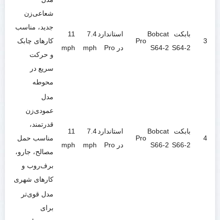
شعاعی‌زن
جدید، مناسب
بابکت
Bobcat
استاندارد
7.4
11
3
Pro
کارهای چابک
S64-2
S64-2
در Pro
mph
mph
و حرکت
سریع در
محوطه
مدل
عمودی‌زن
قدرتمند،
بابکت
Bobcat
استاندارد
7.4
11
4
Pro
مناسب حمل
S66-2
S66-2
در Pro
mph
mph
مصالح، جارو،
برف‌روب و
کارهای شهری
مدل قوی‌تر
برای