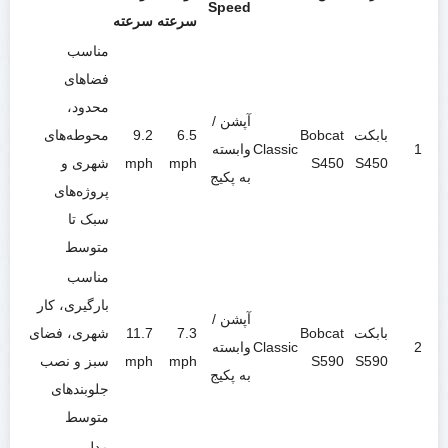
Speed
سرعته
سرعته
مناسب
فضاهای
محدود،
آپشن /
بابکت
Bobcat
6.5
9.2
محوطه‌های
1
Classic
وابسته
S450
S450
mph
mph
شهری و
به پکیج
پروژه‌های
سبک تا
متوسط
مناسب
بارگیری، کار
آپشن /
بابکت
Bobcat
7.3
11.7
شهری، فضای
2
Classic
وابسته
S590
S590
mph
mph
سبز و نصب
به پکیج
جلوبندهای
متوسط
مدل