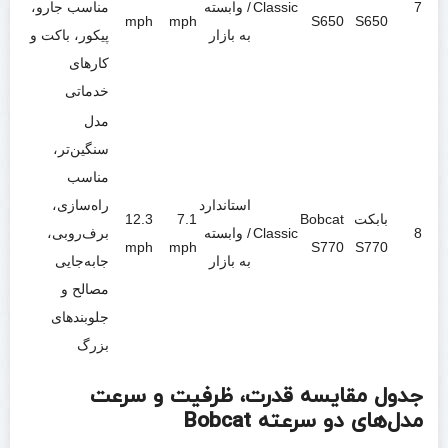
7
Classic
/ وابسته
مناسب جارو،
mph
mph
S650
S650
به بازار
پیکور، باکت و
کارهای
خدماتی
مدل
سنگین‌تر،
مناسب
استاندارد
راه‌سازی،
بابکت
Bobcat
7.1
12.3
8
Classic
/ وابسته
برف‌روبی،
mph
mph
S770
S770
به بازار
جابه‌جایی
مصالح و
جلوبندهای
بزرگ
جدول مقایسه قدرت، ظرفیت و سرعت
مدل‌های دو سرعته Bobcat