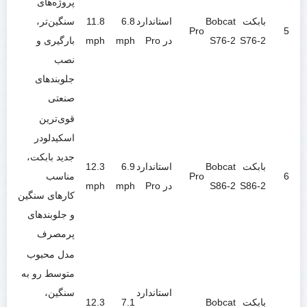
پروژه‌های
بابکت
Bobcat
استاندارد
6.8
11.8
سنگین‌تر،
Pro
5
S76-2
S76-2
در Pro
mph
mph
بارگیری و
نصب
جلوبندهای
صنعتی
قوی‌ترین
اسکیدلودر
جدید بابکت،
بابکت
Bobcat
استاندارد
6.9
12.3
6
Pro
مناسب
S86-2
S86-2
در Pro
mph
mph
کارهای سنگین
و جلوبندهای
پرمصرف
مدل محبوب
متوسط رو به
استاندارد
سنگین،
بابکت
Bobcat
7.1
12.3