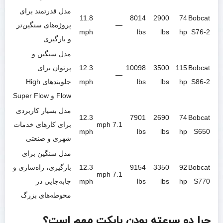
مدل قدرتمند برای
11.8
8014
2900
74
Bobcat
—
پروژه‌های سنگین‌تر
mph
lbs
lbs
hp
S76-2
و بارگیری
مدل سنگین و
Bobcat
115
3500
10098
12.3
پرتوان برای
—
S86-2
hp
lbs
lbs
mph
جلوبندهای High
Flow و Super Flow
مدل بسیار کاربردی
12.3
7901
2690
74
Bobcat
7.1 mph
برای کارهای خدمات
mph
lbs
lbs
hp
S650
شهری و صنعتی
مدل سنگین برای
Bobcat
92
3350
9154
12.3
بارگیری، راه‌سازی و
7.1 mph
S770
hp
lbs
lbs
mph
جابه‌جایی در
محوطه‌های بزرگ
چرا دو سرعته بودن بابکت مهم است؟