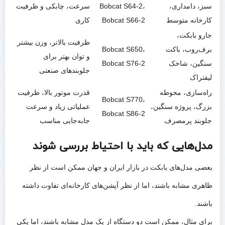
سبز، دامداری،
Bobcat S64-2،
سرعت، چابکی و ظرفیت
کارخانه متوسط
Bobcat S66-2
کاری
جارو بابکت،
ظرفیت بالاتر، وزن بیشتر
برف‌روب، باکت
Bobcat S650،
و توان بهتر برای
سنگین، شاخک
Bobcat S76-2
جلوبندهای صنعتی
لیفتراک
راه‌سازی، محوطه
قدرت موتور بالا، ظرفیت
Bobcat S770،
بزرگ، پروژه سنگین،
عملیاتی زیاد و سرعت
Bobcat S86-2
جلوبند پرمصرف
جابه‌جایی مناسب
مدل‌هایی که باید با احتیاط بررسی شوند
بعضی مدل‌های بابکت در بازار ایران و جهان ممکن است از نظر
ظاهری مشابه باشند، اما از نظر آپشن‌های کارخانه‌ای تفاوت داشته
باشند.
برای مثال، ممکن است دو دستگاه از یک مدل مشابه باشند، اما یکی