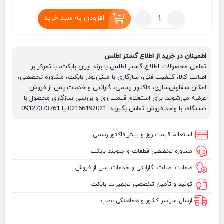
تعداد:
افزودن به سبد خرید
روغن
موتور
بابکت
اطمینان در خرید از اطلاع گستر اطلس
S86
تمامی محصولات اطلاع گستر اطلس با برند ایران بابکت، با تمرکز بر
|
اصالت کالا، کیفیت فنی، سازگاری با مینی‌لودر بابکت، مشاوره تخصصی،
Engine
امکان سفارش‌سازی، فاکتور رسمی، گارانتی و خدمات پس از فروش
Oil
عرضه می‌شوند. برای استعلام قیمت روز و بررسی سازگاری محصول با
دستگاه، با واحد فروش تماس بگیرید: 02166192021 یا 09127373761
Bobcat
S86
استعلام قیمت روز و پیش‌فاکتور رسمی
مشاوره تخصصی قطعات و جلوبند بابکت
ضمانت اصالت، گارانتی و خدمات پس از فروش
تولید و تأمین تخصصی تجهیزات بابکت
ارسال سراسر کشور و هماهنگی نصب