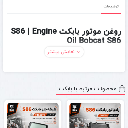
توضیحات
روغن موتور بابکت S86 | Engine
Oil Bobcat S86
نمایش بیشتر
نوع محصول:
قطعه مصرفی / سرویس دوره‌ای
کاربرد:
روانکاری موتور دیزلی بابکت S86
محصولات مرتبط با بابکت
توضیحات کامل محصول
مینی لودر بابکت S86 /
Bobcat S86 Skid-Steer Loader
در
پروژه‌های سنگین عمرانی، خدمات شهری، راه‌سازی، کارگاهی و
صنعتی فعالیت می‌کند. در چنین شرایطی موتور دستگاه تحت فشار