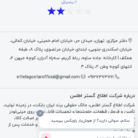
حدود 12.8 لیتر
فیلتر
گرید رایج Bobcat
15W40
استاندارد روغن
API CK-4
دفتر مرکزی: تهران، میدان حر، خیابان امام خمینی، خیابان کمالی،
Bobcat
خیابان اسکندری جنوبی، ابتدای خیابان مرتضوی، پلاک ۸، طبقه
کاهش اصطکاک، محافظت از موتور، کنترل
همکف | کارخانه: جاده ساوه، رباط کریم، سه‌راه آدران، کوچه میهن ۲،
کاربرد اصلی
دما
انتهای کوچه وطن ۲، پلاک ۴
ettelagostarofficial@gmail.com
09127373761
عرضه‌کننده
شرکت اطلاع گستر اطلس
برند فروش
ایران بابکت
درباره شرکت اطلاع گستر اطلس
شرکت اطلاع گستر اطلس، مالک حقوقی برند ایران بابکت، در زمینه تولید،
تأمین و فروش قطعات، جلوبندها و تجهیزات قابل نصب روی مینی‌لودر
×
بابکت، تراکتور و بکهو فعالیت می‌کند. تمرکز مجموعه بر اصالت کالا،
سلام، سوالی دارید؟ از هوش‌یار راویکس بپرسید.
کیفیت فنی، مشاوره تخصصی، فاکتور رسمی، گارانتی و خدمات پس از
فروش است.
➤