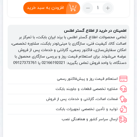
تعداد:
افزودن به سبد خرید
شیشه
جلو
بابکت
اطمینان در خرید از اطلاع گستر اطلس
S86
تمامی محصولات اطلاع گستر اطلس با برند ایران بابکت، با تمرکز بر
|
اصالت کالا، کیفیت فنی، سازگاری با مینی‌لودر بابکت، مشاوره تخصصی،
Door
امکان سفارش‌سازی، فاکتور رسمی، گارانتی و خدمات پس از فروش
Glass
عرضه می‌شوند. برای استعلام قیمت روز و بررسی سازگاری محصول با
دستگاه، با واحد فروش تماس بگیرید: 02166192021 یا 09127373761
Bobcat
S86
پارت
استعلام قیمت روز و پیش‌فاکتور رسمی
نامبر
مشاوره تخصصی قطعات و جلوبند بابکت
7435779
ضمانت اصالت، گارانتی و خدمات پس از فروش
تولید و تأمین تخصصی تجهیزات بابکت
ارسال سراسر کشور و هماهنگی نصب