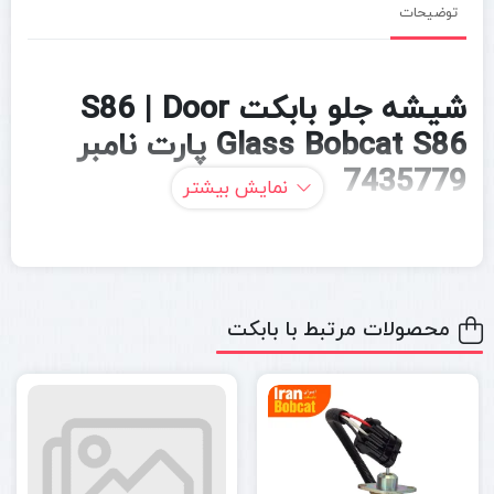
توضیحات
شیشه جلو بابکت S86 | Door
Glass Bobcat S86 پارت نامبر
7435779
نمایش بیشتر
شیشه جلو بابکت S86 / Bobcat S86 Door Glass
یکی از قطعات
مهم کابین مینی لودر بابکت S86 است که نقش مهمی در ایمنی
اپراتور، دید مناسب هنگام کار و محافظت کابین در برابر گردوغبار،
محصولات مرتبط با بابکت
سنگ‌ریزه، باد و باران دارد. این قطعه برای نصب روی درب جلوی
کابین دستگاه استفاده می‌شود و در زمان شکستگی، ترک‌خوردگی یا
کدر شدن شیشه، باید با نمونه مناسب و سازگار با مدل دستگاه
جایگزین شود.