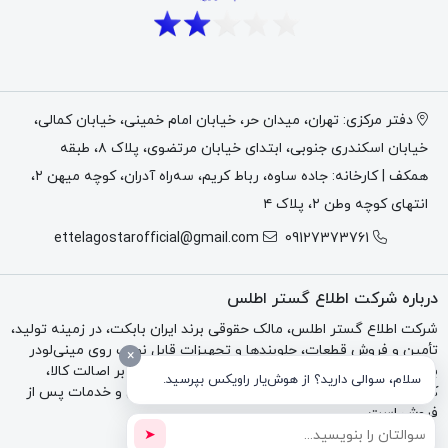
شده است. همچنین Bobcat توصیه کرده هنگام سفارش این
شیشه، نوار یا آب‌بند شیشه درب با پارت نامبر
7319009
نیز در
صورت نیاز بررسی شود.
دفتر مرکزی: تهران، میدان حر، خیابان امام خمینی، خیابان کمالی،
مدل‌های سازگار با شیشه 7435779
خیابان اسکندری جنوبی، ابتدای خیابان مرتضوی، پلاک ۸، طبقه
همکف | کارخانه: جاده ساوه، رباط کریم، سه‌راه آدران، کوچه میهن ۲،
طبق سایت رسمی Bobcat، شیشه درب کابین با پارت نامبر
انتهای کوچه وطن ۲، پلاک ۴
7435779
برای مدل‌های زیر در خانواده لودرهای بابکت قابل استفاده
ettelagostarofficial@gmail.com
09127373761
معرفی شده است:
درباره شرکت اطلاع گستر اطلس
نوع دستگاه
مدل‌های سازگار
شرکت اطلاع گستر اطلس، مالک حقوقی برند ایران بابکت، در زمینه تولید،
S66, S76, S86, S64, S62
Skid-Steer Loaders
تأمین و فروش قطعات، جلوبندها و تجهیزات قابل نصب روی مینی‌لودر
×
بابکت، تراکتور و بکهو فعالیت می‌کند. تمرکز مجموعه بر اصالت کالا،
سلام، سوالی دارید؟ از هوش‌یار راویکس بپرسید.
T76, T62, T64, T66, T7X, T86
Compact Track Loaders
کیفیت فنی، مشاوره تخصصی، فاکتور رسمی، گارانتی و خدمات پس از
فروش است.
با وجود این سازگاری، برای خرید قطعی بهتر است شماره سریال
➤