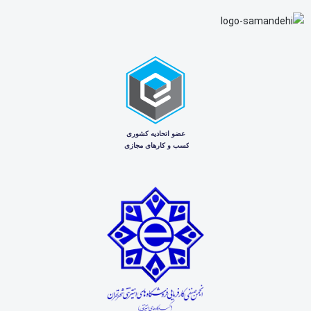
مدل دستگاه
Bobcat S86 Skid-Steer Loader
پارت نامبر
7435779
پارت نامبر قبلی
7303857
نوع قطعه
شیشه درب کابین لودر
محل نصب
درب جلو کابین
نوع شیشه در مرجع Bobcat
Tempered Safety Glass
رنگ شیشه در مرجع Bobcat
Green Tint / ته‌رنگ سبز
برند عرضه‌کننده
ایران بابکت / Iran Bobcat
شرکت عرضه‌کننده
شرکت اطلاع گستر اطلس
طبق اطلاعات رسمی Bobcat، پارت نامبر قبلی این قطعه
7303857
بوده و پارت نامبر
7435779
به‌عنوان جایگزین مستقیم آن معرفی