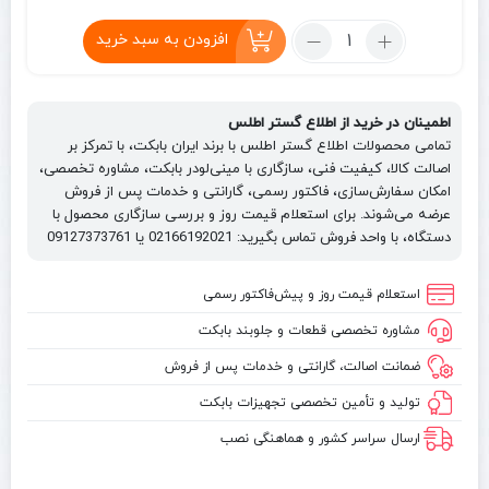
تعداد:
افزودن به سبد خرید
فیلتر
روغن
موتور
اطمینان در خرید از اطلاع گستر اطلس
بابکت
تمامی محصولات اطلاع گستر اطلس با برند ایران بابکت، با تمرکز بر
S86
اصالت کالا، کیفیت فنی، سازگاری با مینی‌لودر بابکت، مشاوره تخصصی،
|
امکان سفارش‌سازی، فاکتور رسمی، گارانتی و خدمات پس از فروش
Engine
عرضه می‌شوند. برای استعلام قیمت روز و بررسی سازگاری محصول با
دستگاه، با واحد فروش تماس بگیرید: 02166192021 یا 09127373761
Oil
Filter
Bobcat
استعلام قیمت روز و پیش‌فاکتور رسمی
S86
مشاوره تخصصی قطعات و جلوبند بابکت
ضمانت اصالت، گارانتی و خدمات پس از فروش
تولید و تأمین تخصصی تجهیزات بابکت
ارسال سراسر کشور و هماهنگی نصب