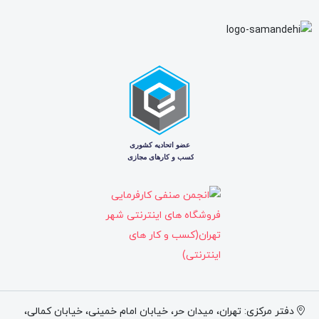
به‌موقع فیلتر نشوند، می‌توانند باعث سایش یاتاقان‌ها، آسیب به
میل‌لنگ، افت فشار روغن، افزایش دمای موتور و کاهش عمر
توربوشارژ شوند.
در سرویس‌های دوره‌ای بابکت S86، تعویض فیلتر روغن موتور
همراه با تعویض روغن موتور توصیه می‌شود. استفاده از فیلتر
مناسب باعث می‌شود روغن موتور با فشار و جریان استاندارد در
مسیر روانکاری حرکت کند و قطعات داخلی موتور در شرایط کاری
ایمن‌تری فعالیت داشته باشند.
مشخصات محصول
مشخصه
توضیحات
نام قطعه
فیلتر روغن موتور
دفتر مرکزی: تهران، میدان حر، خیابان امام خمینی، خیابان کمالی،