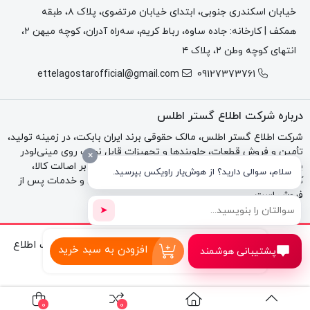
خیابان اسکندری جنوبی، ابتدای خیابان مرتضوی، پلاک ۸، طبقه
نام لاتین
Engine Oil Filter
همکف | کارخانه: جاده ساوه، رباط کریم، سه‌راه آدران، کوچه میهن ۲،
مناسب برای
مینی لودر بابکت S86 / Bobcat S86
انتهای کوچه وطن ۲، پلاک ۴
نوع قطعه
قطعه مصرفی سرویس دوره‌ای
ettelagostarofficial@gmail.com
09127373761
کاربرد
تصفیه روغن موتور
درباره شرکت اطلاع گستر اطلس
محافظت از یاتاقان‌ها، میل‌لنگ، توربو و قطعات داخلی
وظیفه اصلی
شرکت اطلاع گستر اطلس، مالک حقوقی برند ایران بابکت، در زمینه تولید،
موتور
تأمین و فروش قطعات، جلوبندها و تجهیزات قابل نصب روی مینی‌لودر
×
بابکت، تراکتور و بکهو فعالیت می‌کند. تمرکز مجموعه بر اصالت کالا،
سلام، سوالی دارید؟ از هوش‌یار راویکس بپرسید.
وضعیت
کیفیت فنی، مشاوره تخصصی، فاکتور رسمی، گارانتی و خدمات پس از
قابل تعویض در هر سرویس روغن
فروش است.
مصرف
➤
Part
7343102
تمامی حقوق مادی و معنوی این وب‌سایت متعلق به شرکت اطلاع
تعداد:
افزودن به سبد خرید
Number
پشتیبانی هوشمند
فیلتر
گستر اطلس و برند ایران بابکت است.
روغن
عرضه‌کننده
شرکت اطلاع گستر اطلس
موتور
بابکت
برند فروش
ایران بابکت
0
0