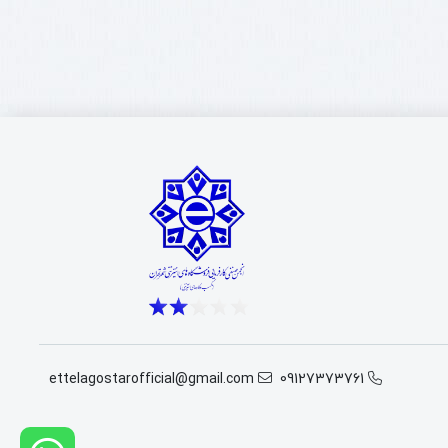
ettelagostarofficial@gmail.com
09127373761