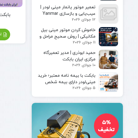
مینی لودر
پیکور یا
تعمیر موتور یانمار مینی لودر |
بابکت
چکش
عیب‌یابی و بازسازی Yanmar
بابکت در
بابکت
هیدرولیکی
12 جولای 2026
Engine
فوریوز
چنگک
بابکت
خاموش کردن موتور مینی بیل
شاخک
اد
دراج
مکانیکی | روش صحیح مراحل و
لیفتراک
11 جولای 2026
رفسنجان
ایمن توقف دستگاه
کاتر یا
حمید ابوذری | مدیر تعمیرگاه
آسفالت بر
مرکزی ایران بابکت
کمپکتور
10 جولای 2026
جارو
سوییپر
بابکت با بیمه‌ نامه معتبر؛ خرید
صنعتی
مینی‌لودر دارای بیمه شخص
جارو
5 جولای 2026
ثالث و بیمه بدنه ماشین‌آلات
بابکت
جارو
تراکتور
جارو
لیفتراک