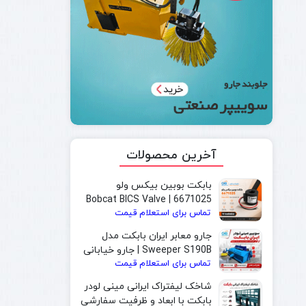
آخرین محصولات
بابکت بوبین بیکس ولو
6671025 | Bobcat BICS Valve
تماس برای استعلام قیمت
Solenoid Coil
جارو معابر ایران بابکت مدل
Sweeper S190B | جارو خیابانی
تماس برای استعلام قیمت
و جارو بابکت مخصوص شهرداری
شاخک لیفتراک ایرانی مینی لودر
بابکت با ابعاد و ظرفیت سفارشی