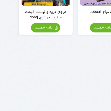
اج bobcat
مرجع خرید و لیست قیمت
مینی لودر دراج doraj
امه مطلب...
ادامه مطلب...