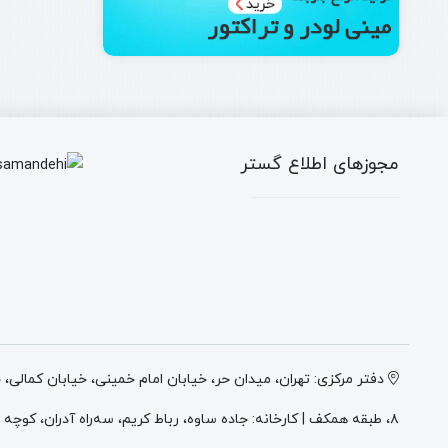
مجوزهای اطلاع گستر
دفتر مرکزی: تهران، میدان حر، خیابان امام خمینی، خیابان کمالی،
۸، طبقه همکف | کارخانه: جاده ساوه، رباط کریم، سه‌راه آدران، کوچه میهن ۲، انتهای کوچه وطن ۲، پلاک ۴