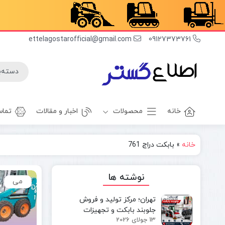
ettelagostarofficial@gmail.com
09127373761
خانه
محصولات
اخبار و مقالات
تماس
خانه
»
بابکت دراج 761
غلطک
برف روب
راهسازی
بیل بکهو
نوشته ها
می
بیل
غلطک
مکانیکی
آسفالت
تهران؛ مرکز تولید و فروش
مینی بیل
جلوبند چاله
جلوبند بابکت و تجهیزات
مکانیکی
کن
13 جولای 2026
مینی‌لودر در ایران