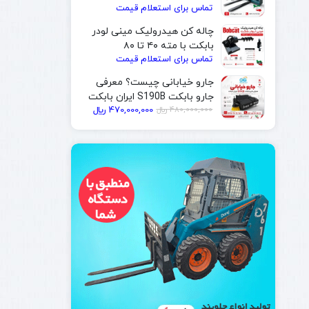
تماس برای استعلام قیمت
| ایران بابکت
چاله کن هیدرولیک مینی لودر
بابکت با مته ۴۰ تا ۸۰
تماس برای استعلام قیمت
سانتی‌متر | ایران بابکت
جارو خیابانی چیست؟ معرفی
جارو بابکت S190B ایران بابکت
قیمت
قیمت
480,000,000
﷼
470,000,000
﷼
فعلی
اصلی
480,000,000 ﷼
470,000,000 ﷼
بود.
است.